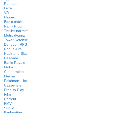
Rumeur
Livre
VR
Flipper
Bac à sable
Rainy Frog
Thriller narratif
Metroidvania
Tower Defense
Dungeon RPG
Rogue-Lite
Hack-and-Slash
Cascade
Battle Royale
Moba
Coopération
Mecha
Pokémon-Like
Casse-tête
Free-to-Play
Film
Horreur
FMV
Survie
Exploration