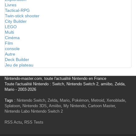
Livres
Tactical-RPG
Twin-stick shooter
City Builder
LEGO
Multi
Cinéma
Film
console
Autre
Deck Builder
Jeu de plateau
Nintendo-master.com, toute l'actualité Nintendo en France
Toute l'actualité Nintendo : Switch, Nintendo Switch 2, amiibo, Zelda,
Mario - 2003-2026
Tags :
Nintendo Switch
,
Zelda
,
Mario
,
Pokémon
,
Metroid
,
Xenoblade
,
Splatoon
,
Nintendo 3DS
,
Amiibo
,
My Nintendo
,
Cartoon Master
,
Nintendo Labo
Nintendo Switch 2
RSS Actu
,
RSS Tests