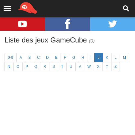
Liste des jeux GameCube
(0)
0-9
A
B
C
D
E
F
G
H
I
J
K
L
M
N
O
P
Q
R
S
T
U
V
W
X
Y
Z