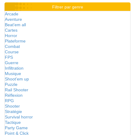
Filtrer par genre
Arcade
Aventure
Beat'em all
Cartes
Horror
Plateforme
Combat
Course
FPS
Guerre
Infiltration
Musique
Shoot'em up
Puzzle
Rail Shooter
Réflexion
RPG
Shooter
Stratégie
Survival horror
Tactique
Party Game
Point & Click