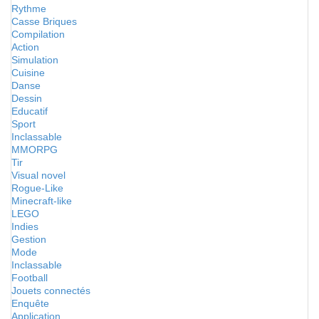
Rythme
Casse Briques
Compilation
Action
Simulation
Cuisine
Danse
Dessin
Educatif
Sport
Inclassable
MMORPG
Tir
Visual novel
Rogue-Like
Minecraft-like
LEGO
Indies
Gestion
Mode
Inclassable
Football
Jouets connectés
Enquête
Application