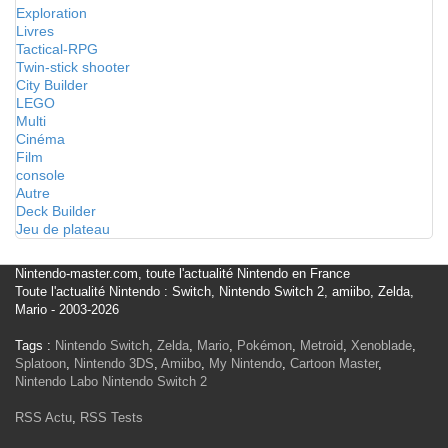
Exploration
Livres
Tactical-RPG
Twin-stick shooter
City Builder
LEGO
Multi
Cinéma
Film
console
Autre
Deck Builder
Jeu de plateau
Nintendo-master.com, toute l'actualité Nintendo en France
Toute l'actualité Nintendo : Switch, Nintendo Switch 2, amiibo, Zelda,
Mario - 2003-2026
Tags :
Nintendo Switch
,
Zelda
,
Mario
,
Pokémon
,
Metroid
,
Xenoblade
,
Splatoon
,
Nintendo 3DS
,
Amiibo
,
My Nintendo
,
Cartoon Master
,
Nintendo Labo
Nintendo Switch 2
RSS Actu
,
RSS Tests