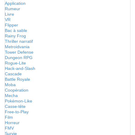
Application
Rumeur
Livre
VR
Flipper
Bac à sable
Rainy Frog
Thriller narratif
Metroidvania
Tower Defense
Dungeon RPG
Rogue-Lite
Hack-and-Slash
Cascade
Battle Royale
Moba
Coopération
Mecha
Pokémon-Like
Casse-tête
Free-to-Play
Film
Horreur
FMV
Survie