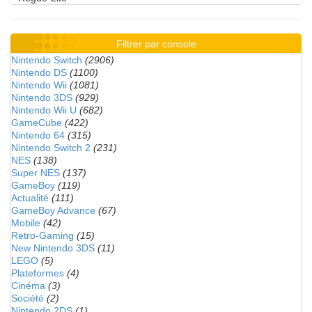
Filtrer par console
Nintendo Switch
(2906)
Nintendo DS
(1100)
Nintendo Wii
(1081)
Nintendo 3DS
(929)
Nintendo Wii U
(682)
GameCube
(422)
Nintendo 64
(315)
Nintendo Switch 2
(231)
NES
(138)
Super NES
(137)
GameBoy
(119)
Actualité
(111)
GameBoy Advance
(67)
Mobile
(42)
Retro-Gaming
(15)
New Nintendo 3DS
(11)
LEGO
(5)
Plateformes
(4)
Cinéma
(3)
Société
(2)
Nintendo 2DS
(1)