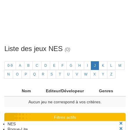
Liste des jeux NES
(0)
0-9
A
B
C
D
E
F
G
H
I
J
K
L
M
N
O
P
Q
R
S
T
U
V
W
X
Y
Z
Nom
Editeur/Dévelopeur
Genres
Aucun jeu ne correspond à vos critères.
Filtres actifs
NES
Rogue-Lite