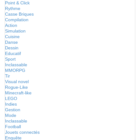
Point & Click
Rythme
Casse Briques
Compilation
Action
Simulation
Cuisine
Danse
Dessin
Educatif
Sport
Inclassable
MMORPG
Tir
Visual novel
Rogue-Like
Minecraft-like
LEGO
Indies
Gestion
Mode
Inclassable
Football
Jouets connectés
Enquête