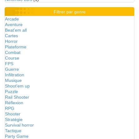
Filtrer par genre
Arcade
Aventure
Beat'em all
Cartes
Horror
Plateforme
Combat
Course
FPS
Guerre
Infiltration
Musique
Shoot'em up
Puzzle
Rail Shooter
Réflexion
RPG
Shooter
Stratégie
Survival horror
Tactique
Party Game