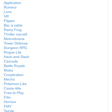
Application
Rumeur
Livre
VR
Flipper
Bac à sable
Rainy Frog
Thriller narratif
Metroidvania
Tower Defense
Dungeon RPG
Rogue-Lite
Hack-and-Slash
Cascade
Battle Royale
Moba
Coopération
Mecha
Pokémon-Like
Casse-tête
Free-to-Play
Film
Horreur
FMV
Survie