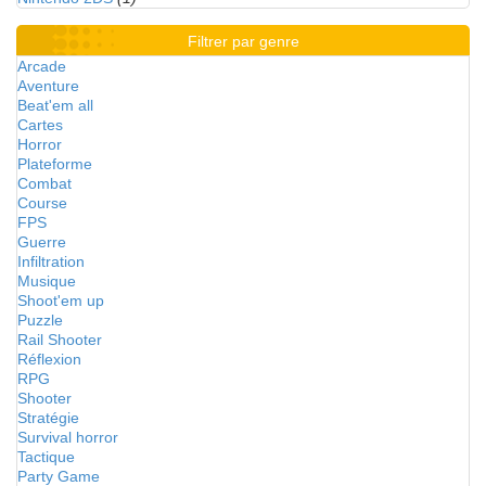
Filtrer par genre
Arcade
Aventure
Beat'em all
Cartes
Horror
Plateforme
Combat
Course
FPS
Guerre
Infiltration
Musique
Shoot'em up
Puzzle
Rail Shooter
Réflexion
RPG
Shooter
Stratégie
Survival horror
Tactique
Party Game