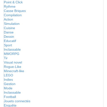
Point & Click
Rythme
Casse Briques
Compilation
Action
Simulation
Cuisine
Danse
Dessin
Educatif
Sport
Inclassable
MMORPG
Tir
Visual novel
Rogue-Like
Minecraft-like
LEGO
Indies
Gestion
Mode
Inclassable
Football
Jouets connectés
Enquête