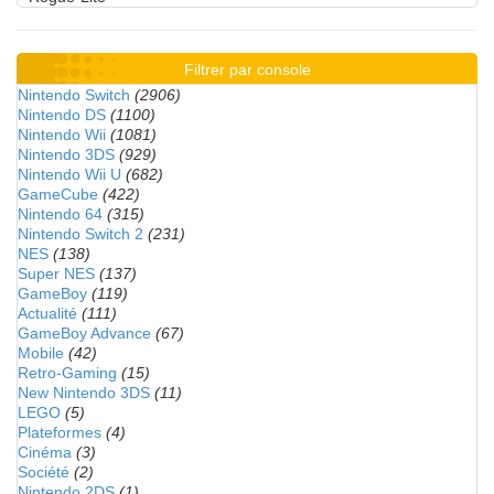
Filtrer par console
Nintendo Switch
(2906)
Nintendo DS
(1100)
Nintendo Wii
(1081)
Nintendo 3DS
(929)
Nintendo Wii U
(682)
GameCube
(422)
Nintendo 64
(315)
Nintendo Switch 2
(231)
NES
(138)
Super NES
(137)
GameBoy
(119)
Actualité
(111)
GameBoy Advance
(67)
Mobile
(42)
Retro-Gaming
(15)
New Nintendo 3DS
(11)
LEGO
(5)
Plateformes
(4)
Cinéma
(3)
Société
(2)
Nintendo 2DS
(1)