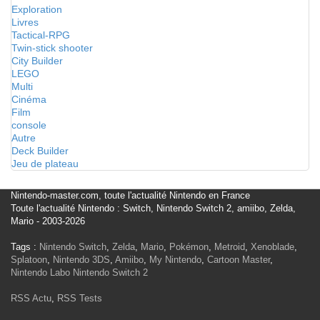
Exploration
Livres
Tactical-RPG
Twin-stick shooter
City Builder
LEGO
Multi
Cinéma
Film
console
Autre
Deck Builder
Jeu de plateau
Nintendo-master.com, toute l'actualité Nintendo en France
Toute l'actualité Nintendo : Switch, Nintendo Switch 2, amiibo, Zelda,
Mario - 2003-2026
Tags :
Nintendo Switch
,
Zelda
,
Mario
,
Pokémon
,
Metroid
,
Xenoblade
,
Splatoon
,
Nintendo 3DS
,
Amiibo
,
My Nintendo
,
Cartoon Master
,
Nintendo Labo
Nintendo Switch 2
RSS Actu
,
RSS Tests