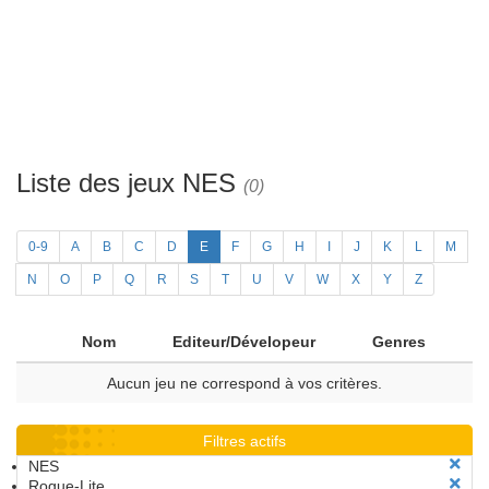
Liste des jeux NES
(0)
0-9
A
B
C
D
E
F
G
H
I
J
K
L
M
N
O
P
Q
R
S
T
U
V
W
X
Y
Z
Nom
Editeur/Dévelopeur
Genres
Aucun jeu ne correspond à vos critères.
Filtres actifs
NES
Rogue-Lite