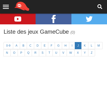
Liste des jeux GameCube
(0)
0-9
A
B
C
D
E
F
G
H
I
J
K
L
M
N
O
P
Q
R
S
T
U
V
W
X
Y
Z