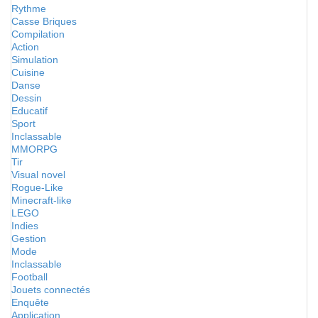
Rythme
Casse Briques
Compilation
Action
Simulation
Cuisine
Danse
Dessin
Educatif
Sport
Inclassable
MMORPG
Tir
Visual novel
Rogue-Like
Minecraft-like
LEGO
Indies
Gestion
Mode
Inclassable
Football
Jouets connectés
Enquête
Application