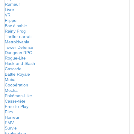
Rumeur
Livre
VR
Flipper
Bac à sable
Rainy Frog
Thriller narratif
Metroidvania
Tower Defense
Dungeon RPG
Rogue-Lite
Hack-and-Slash
Cascade
Battle Royale
Moba
Coopération
Mecha
Pokémon-Like
Casse-tête
Free-to-Play
Film
Horreur
FMV
Survie
Exploration