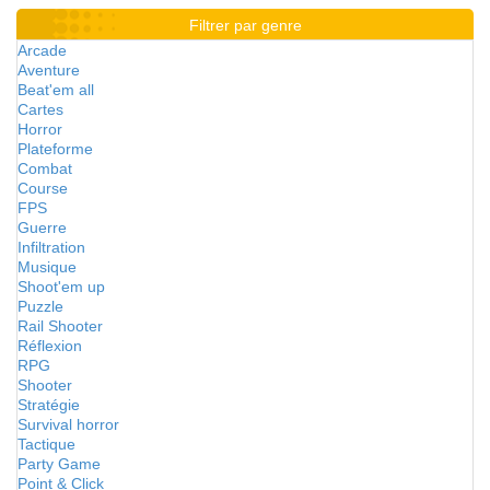
Filtrer par genre
Arcade
Aventure
Beat'em all
Cartes
Horror
Plateforme
Combat
Course
FPS
Guerre
Infiltration
Musique
Shoot'em up
Puzzle
Rail Shooter
Réflexion
RPG
Shooter
Stratégie
Survival horror
Tactique
Party Game
Point & Click