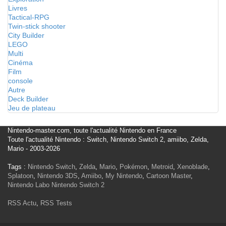
Livres
Tactical-RPG
Twin-stick shooter
City Builder
LEGO
Multi
Cinéma
Film
console
Autre
Deck Builder
Jeu de plateau
Nintendo-master.com, toute l'actualité Nintendo en France
Toute l'actualité Nintendo : Switch, Nintendo Switch 2, amiibo, Zelda,
Mario - 2003-2026
Tags :
Nintendo Switch
,
Zelda
,
Mario
,
Pokémon
,
Metroid
,
Xenoblade
,
Splatoon
,
Nintendo 3DS
,
Amiibo
,
My Nintendo
,
Cartoon Master
,
Nintendo Labo
Nintendo Switch 2
RSS Actu
,
RSS Tests