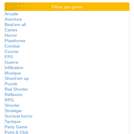
Filtrer par genre
Arcade
Aventure
Beat'em all
Cartes
Horror
Plateforme
Combat
Course
FPS
Guerre
Infiltration
Musique
Shoot'em up
Puzzle
Rail Shooter
Réflexion
RPG
Shooter
Stratégie
Survival horror
Tactique
Party Game
Point & Click