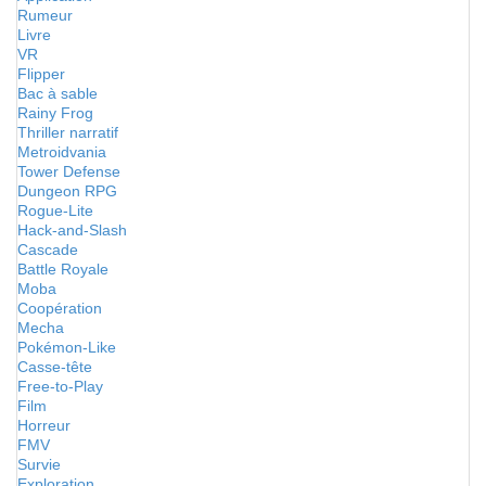
Rumeur
Livre
VR
Flipper
Bac à sable
Rainy Frog
Thriller narratif
Metroidvania
Tower Defense
Dungeon RPG
Rogue-Lite
Hack-and-Slash
Cascade
Battle Royale
Moba
Coopération
Mecha
Pokémon-Like
Casse-tête
Free-to-Play
Film
Horreur
FMV
Survie
Exploration