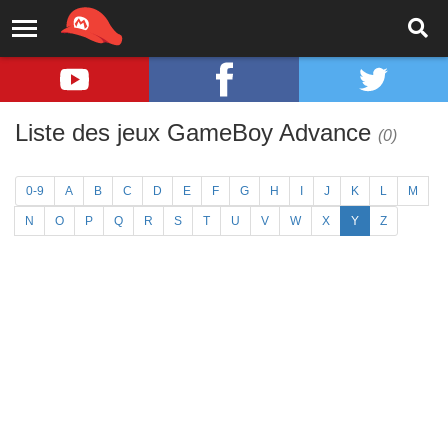
Liste des jeux GameBoy Advance
(0)
0-9
A
B
C
D
E
F
G
H
I
J
K
L
M
N
O
P
Q
R
S
T
U
V
W
X
Y
Z