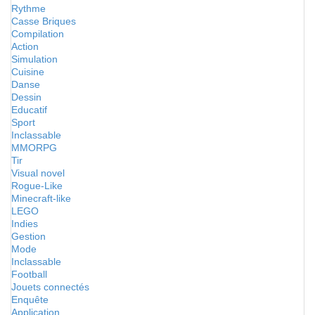
Rythme
Casse Briques
Compilation
Action
Simulation
Cuisine
Danse
Dessin
Educatif
Sport
Inclassable
MMORPG
Tir
Visual novel
Rogue-Like
Minecraft-like
LEGO
Indies
Gestion
Mode
Inclassable
Football
Jouets connectés
Enquête
Application