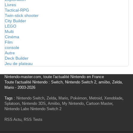
Livres
Tactical-RPG
Twin-stick shooter
City Builder
LEGO
Multi
Cinéma
Film
console
Autre
Deck Builder
Jeu de plateau
Nintendo-master.com, toute l'actualité Nintendo en France
Toute l'actualité Nintendo : Switch, Nintendo Switch 2, amiibo, Zelda,
Mario - 2003-2026
Tags :
Nintendo Switch
,
Zelda
,
Mario
,
Pokémon
,
Metroid
,
Xenoblade
,
Splatoon
,
Nintendo 3DS
,
Amiibo
,
My Nintendo
,
Cartoon Master
,
Nintendo Labo
Nintendo Switch 2
RSS Actu
,
RSS Tests