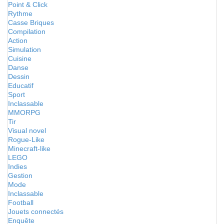
Point & Click
Rythme
Casse Briques
Compilation
Action
Simulation
Cuisine
Danse
Dessin
Educatif
Sport
Inclassable
MMORPG
Tir
Visual novel
Rogue-Like
Minecraft-like
LEGO
Indies
Gestion
Mode
Inclassable
Football
Jouets connectés
Enquête