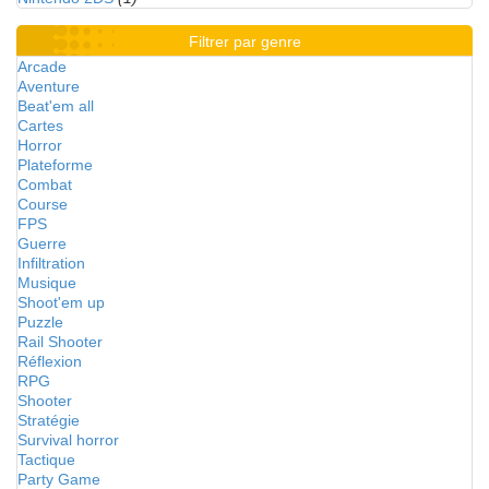
Filtrer par genre
Arcade
Aventure
Beat'em all
Cartes
Horror
Plateforme
Combat
Course
FPS
Guerre
Infiltration
Musique
Shoot'em up
Puzzle
Rail Shooter
Réflexion
RPG
Shooter
Stratégie
Survival horror
Tactique
Party Game