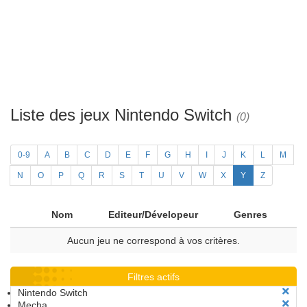
Liste des jeux Nintendo Switch
(0)
0-9
A
B
C
D
E
F
G
H
I
J
K
L
M
N
O
P
Q
R
S
T
U
V
W
X
Y
Z
Nom
Editeur/Dévelopeur
Genres
Aucun jeu ne correspond à vos critères.
Filtres actifs
Nintendo Switch
Mecha