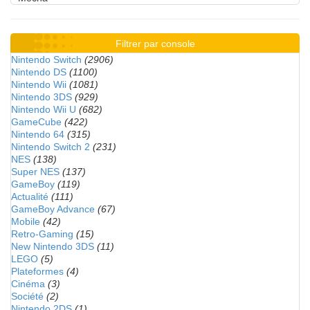
Filtrer par console
Nintendo Switch
(2906)
Nintendo DS
(1100)
Nintendo Wii
(1081)
Nintendo 3DS
(929)
Nintendo Wii U
(682)
GameCube
(422)
Nintendo 64
(315)
Nintendo Switch 2
(231)
NES
(138)
Super NES
(137)
GameBoy
(119)
Actualité
(111)
GameBoy Advance
(67)
Mobile
(42)
Retro-Gaming
(15)
New Nintendo 3DS
(11)
LEGO
(5)
Plateformes
(4)
Cinéma
(3)
Société
(2)
Nintendo 2DS
(1)