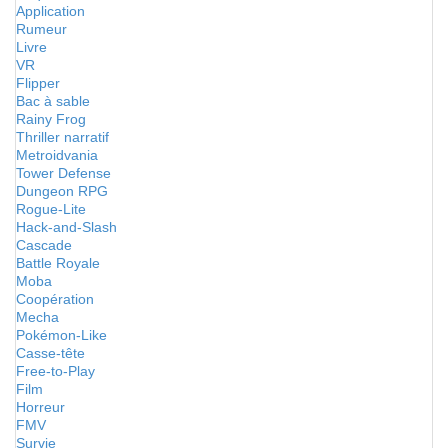
Application
Rumeur
Livre
VR
Flipper
Bac à sable
Rainy Frog
Thriller narratif
Metroidvania
Tower Defense
Dungeon RPG
Rogue-Lite
Hack-and-Slash
Cascade
Battle Royale
Moba
Coopération
Mecha
Pokémon-Like
Casse-tête
Free-to-Play
Film
Horreur
FMV
Survie