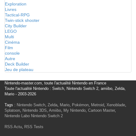
Exploration
Livres
Tactical-RPG
Twin-stick shooter
City Builder
LEGO
Multi
Cinéma
Film
console
Autre
Deck Builder
Jeu de plateau
Nintendo-master.com, toute l'actualité Nintendo en France
Toute l'actualité Nintendo : Switch, Nintendo Switch 2, amiibo, Zelda,
Mario - 2003-2026
Tags :
Nintendo Switch
,
Zelda
,
Mario
,
Pokémon
,
Metroid
,
Xenoblade
,
Splatoon
,
Nintendo 3DS
,
Amiibo
,
My Nintendo
,
Cartoon Master
,
Nintendo Labo
Nintendo Switch 2
RSS Actu
,
RSS Tests