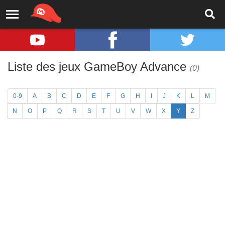
Liste des jeux GameBoy Advance
(0)
0-9
A
B
C
D
E
F
G
H
I
J
K
L
M
N
O
P
Q
R
S
T
U
V
W
X
Y
Z