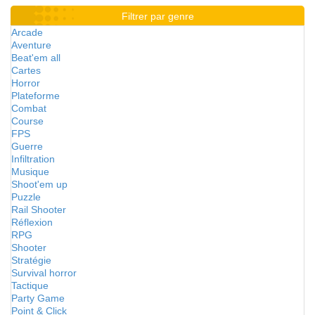
Filtrer par genre
Arcade
Aventure
Beat'em all
Cartes
Horror
Plateforme
Combat
Course
FPS
Guerre
Infiltration
Musique
Shoot'em up
Puzzle
Rail Shooter
Réflexion
RPG
Shooter
Stratégie
Survival horror
Tactique
Party Game
Point & Click