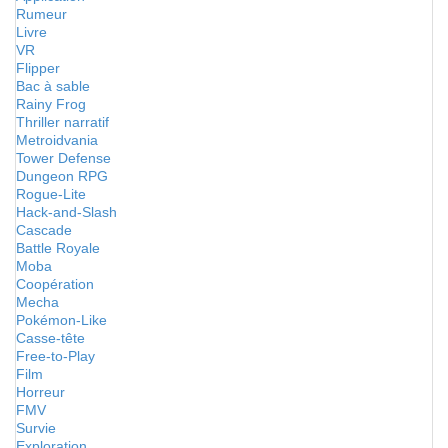
Rumeur
Livre
VR
Flipper
Bac à sable
Rainy Frog
Thriller narratif
Metroidvania
Tower Defense
Dungeon RPG
Rogue-Lite
Hack-and-Slash
Cascade
Battle Royale
Moba
Coopération
Mecha
Pokémon-Like
Casse-tête
Free-to-Play
Film
Horreur
FMV
Survie
Exploration