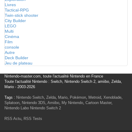
Livres
Tactical-RPG
Twin-stick shooter
City Builder
LEGO
Multi
Cinéma
Film
console
Autre
Deck Builder
Jeu de plateau
Nintendo-master.com, toute l'actualité Nintendo en France
Toute l'actualité Nintendo : Switch, Nintendo Switch 2, amiibo, Zelda,
Mario - 2003-2026
Tags :
Nintendo Switch
,
Zelda
,
Mario
,
Pokémon
,
Metroid
,
Xenoblade
,
Splatoon
,
Nintendo 3DS
,
Amiibo
,
My Nintendo
,
Cartoon Master
,
Nintendo Labo
Nintendo Switch 2
RSS Actu
,
RSS Tests