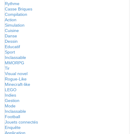
Rythme
Casse Briques
Compilation
Action
Simulation
Cuisine
Danse
Dessin
Educatif
Sport
Inclassable
MMORPG
Tir
Visual novel
Rogue-Like
Minecraft-like
LEGO
Indies
Gestion
Mode
Inclassable
Football
Jouets connectés
Enquête
Application