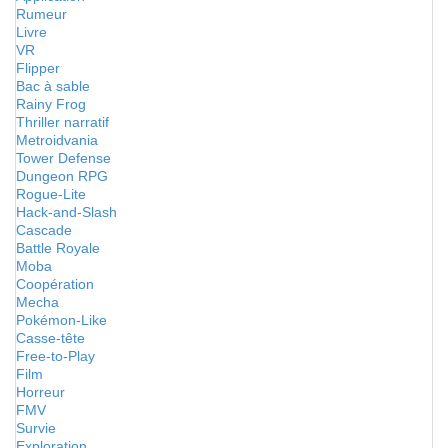
Rumeur
Livre
VR
Flipper
Bac à sable
Rainy Frog
Thriller narratif
Metroidvania
Tower Defense
Dungeon RPG
Rogue-Lite
Hack-and-Slash
Cascade
Battle Royale
Moba
Coopération
Mecha
Pokémon-Like
Casse-tête
Free-to-Play
Film
Horreur
FMV
Survie
Exploration