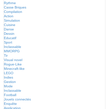
Rythme
Casse Briques
Compilation
Action
Simulation
Cuisine
Danse
Dessin
Educatif
Sport
Inclassable
MMORPG
Tir
Visual novel
Rogue-Like
Minecraft-like
LEGO
Indies
Gestion
Mode
Inclassable
Football
Jouets connectés
Enquête
Application