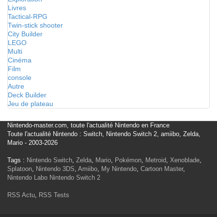
Livres
Tactical-RPG
Twin-stick shooter
City Builder
LEGO
Multi
Cinéma
Film
console
Autre
Deck Builder
Jeu de plateau
Nintendo-master.com, toute l'actualité Nintendo en France
Toute l'actualité Nintendo : Switch, Nintendo Switch 2, amiibo, Zelda,
Mario - 2003-2026
Tags :
Nintendo Switch
,
Zelda
,
Mario
,
Pokémon
,
Metroid
,
Xenoblade
,
Splatoon
,
Nintendo 3DS
,
Amiibo
,
My Nintendo
,
Cartoon Master
,
Nintendo Labo
Nintendo Switch 2
RSS Actu
,
RSS Tests