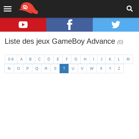
Liste des jeux GameBoy Advance
(0)
0-9
A
B
C
D
E
F
G
H
I
J
K
L
M
N
O
P
Q
R
S
T
U
V
W
X
Y
Z