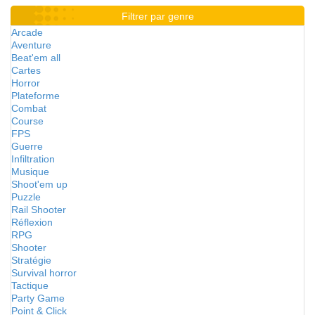
Filtrer par genre
Arcade
Aventure
Beat'em all
Cartes
Horror
Plateforme
Combat
Course
FPS
Guerre
Infiltration
Musique
Shoot'em up
Puzzle
Rail Shooter
Réflexion
RPG
Shooter
Stratégie
Survival horror
Tactique
Party Game
Point & Click