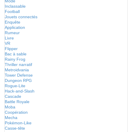
Mode
Inclassable
Football
Jouets connectés
Enquête
Application
Rumeur
Livre
VR
Flipper
Bac à sable
Rainy Frog
Thriller narratif
Metroidvania
Tower Defense
Dungeon RPG
Rogue-Lite
Hack-and-Slash
Cascade
Battle Royale
Moba
Coopération
Mecha
Pokémon-Like
Casse-tête