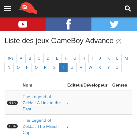
Liste des jeux GameBoy Advance
(2)
0-9
A
B
C
D
E
F
G
H
I
J
K
L
M
N
O
P
Q
R
S
T
U
V
W
X
Y
Z
Nom
Editeur/Dévelopeur
Genres
The Legend of
Zelda : A Link to the
GBA
/
Past
The Legend of
Zelda : The Minish
GBA
/
Cap