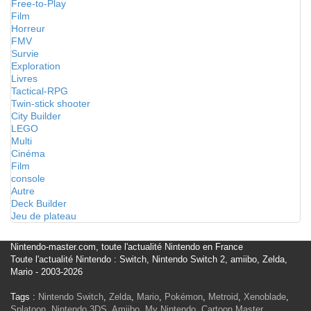
Free-to-Play
Film
Horreur
FMV
Survie
Exploration
Livres
Tactical-RPG
Twin-stick shooter
City Builder
LEGO
Multi
Cinéma
Film
console
Autre
Deck Builder
Jeu de plateau
Nintendo-master.com, toute l'actualité Nintendo en France
Toute l'actualité Nintendo : Switch, Nintendo Switch 2, amiibo, Zelda,
Mario - 2003-2026
Tags :
Nintendo Switch
,
Zelda
,
Mario
,
Pokémon
,
Metroid
,
Xenoblade
,
Splatoon
,
Nintendo 3DS
,
Amiibo
,
My Nintendo
,
Cartoon Master
,