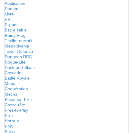
Application
Rumeur
Livre
VR
Flipper
Bac à sable
Rainy Frog
Thriller narratif
Metroidvania
Tower Defense
Dungeon RPG
Rogue-Lite
Hack-and-Slash
Cascade
Battle Royale
Moba
Coopération
Mecha
Pokémon-Like
Casse-tête
Free-to-Play
Film
Horreur
FMV
Survie