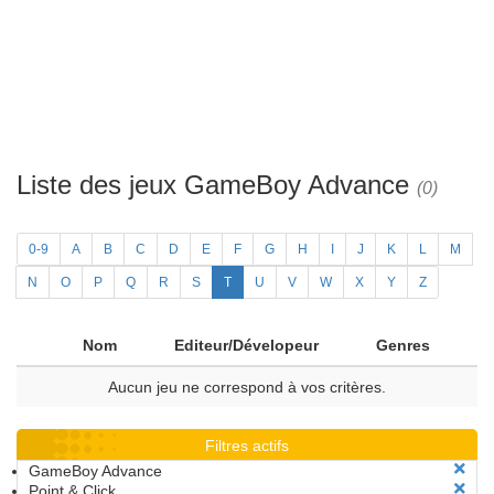
Liste des jeux GameBoy Advance
(0)
0-9
A
B
C
D
E
F
G
H
I
J
K
L
M
N
O
P
Q
R
S
T
U
V
W
X
Y
Z
Nom
Editeur/Dévelopeur
Genres
Aucun jeu ne correspond à vos critères.
Filtres actifs
GameBoy Advance
Point & Click