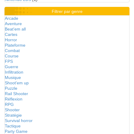
Filtrer par genre
Arcade
Aventure
Beat'em all
Cartes
Horror
Plateforme
Combat
Course
FPS
Guerre
Infiltration
Musique
Shoot'em up
Puzzle
Rail Shooter
Réflexion
RPG
Shooter
Stratégie
Survival horror
Tactique
Party Game