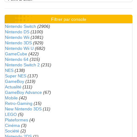
Filtrer par console
Nintendo Switch
(2906)
Nintendo DS
(1100)
Nintendo Wii
(1081)
Nintendo 3DS
(929)
Nintendo Wii U
(682)
GameCube
(422)
Nintendo 64
(315)
Nintendo Switch 2
(231)
NES
(138)
Super NES
(137)
GameBoy
(119)
Actualité
(111)
GameBoy Advance
(67)
Mobile
(42)
Retro-Gaming
(15)
New Nintendo 3DS
(11)
LEGO
(5)
Plateformes
(4)
Cinéma
(3)
Société
(2)
Nintendo 2DS
(1)