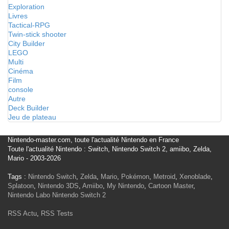
Exploration
Livres
Tactical-RPG
Twin-stick shooter
City Builder
LEGO
Multi
Cinéma
Film
console
Autre
Deck Builder
Jeu de plateau
Nintendo-master.com, toute l'actualité Nintendo en France
Toute l'actualité Nintendo : Switch, Nintendo Switch 2, amiibo, Zelda,
Mario - 2003-2026
Tags :
Nintendo Switch
,
Zelda
,
Mario
,
Pokémon
,
Metroid
,
Xenoblade
,
Splatoon
,
Nintendo 3DS
,
Amiibo
,
My Nintendo
,
Cartoon Master
,
Nintendo Labo
Nintendo Switch 2
RSS Actu
,
RSS Tests