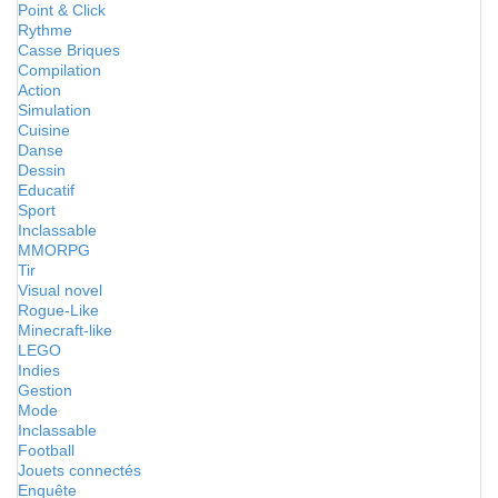
Point & Click
Rythme
Casse Briques
Compilation
Action
Simulation
Cuisine
Danse
Dessin
Educatif
Sport
Inclassable
MMORPG
Tir
Visual novel
Rogue-Like
Minecraft-like
LEGO
Indies
Gestion
Mode
Inclassable
Football
Jouets connectés
Enquête