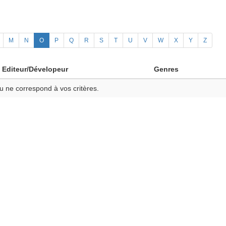
M
N
O
P
Q
R
S
T
U
V
W
X
Y
Z
Editeur/Dévelopeur
Genres
u ne correspond à vos critères.