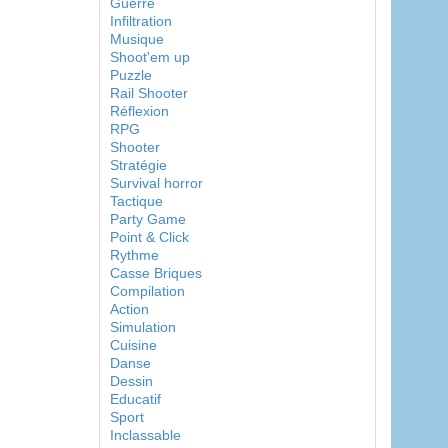
Guerre
Infiltration
Musique
Shoot'em up
Puzzle
Rail Shooter
Réflexion
RPG
Shooter
Stratégie
Survival horror
Tactique
Party Game
Point & Click
Rythme
Casse Briques
Compilation
Action
Simulation
Cuisine
Danse
Dessin
Educatif
Sport
Inclassable