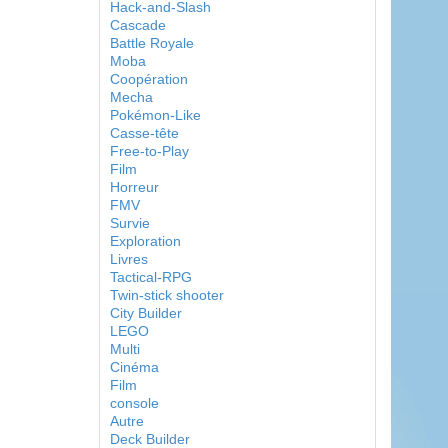
Hack-and-Slash
Cascade
Battle Royale
Moba
Coopération
Mecha
Pokémon-Like
Casse-tête
Free-to-Play
Film
Horreur
FMV
Survie
Exploration
Livres
Tactical-RPG
Twin-stick shooter
City Builder
LEGO
Multi
Cinéma
Film
console
Autre
Deck Builder