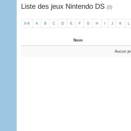
Liste des jeux Nintendo DS
(0)
0-9
A
B
C
D
E
F
G
H
I
J
K
L
Nom
Aucun je