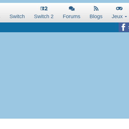
s
Switch
Switch 2
Forums
Blogs
Jeux