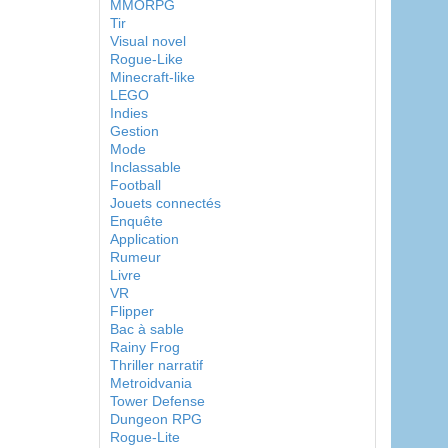
MMORPG
Tir
Visual novel
Rogue-Like
Minecraft-like
LEGO
Indies
Gestion
Mode
Inclassable
Football
Jouets connectés
Enquête
Application
Rumeur
Livre
VR
Flipper
Bac à sable
Rainy Frog
Thriller narratif
Metroidvania
Tower Defense
Dungeon RPG
Rogue-Lite