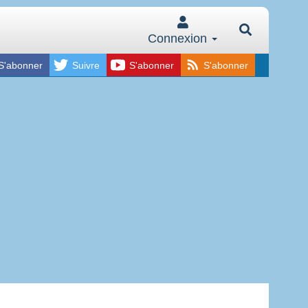
Connexion
S'abonner
Suivre
S'abonner
S'abonner