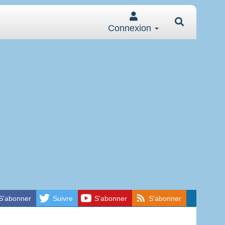
Connexion
S'abonner
Suivre
S'abonner
S'abonner