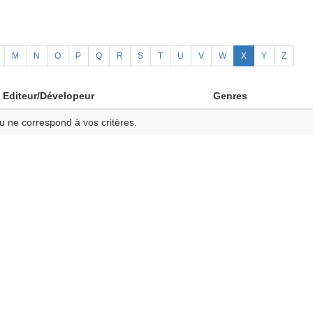
M
N
O
P
Q
R
S
T
U
V
W
X
Y
Z
Editeur/Dévelopeur
Genres
u ne correspond à vos critères.