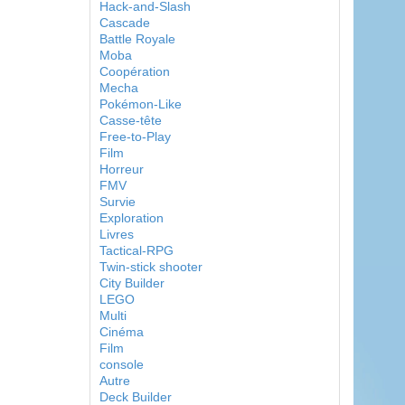
Hack-and-Slash
Cascade
Battle Royale
Moba
Coopération
Mecha
Pokémon-Like
Casse-tête
Free-to-Play
Film
Horreur
FMV
Survie
Exploration
Livres
Tactical-RPG
Twin-stick shooter
City Builder
LEGO
Multi
Cinéma
Film
console
Autre
Deck Builder