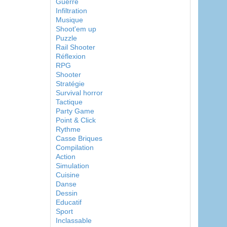
Guerre
Infiltration
Musique
Shoot'em up
Puzzle
Rail Shooter
Réflexion
RPG
Shooter
Stratégie
Survival horror
Tactique
Party Game
Point & Click
Rythme
Casse Briques
Compilation
Action
Simulation
Cuisine
Danse
Dessin
Educatif
Sport
Inclassable