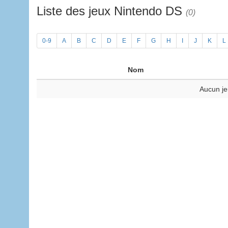
Liste des jeux Nintendo DS
(0)
0-9
A
B
C
D
E
F
G
H
I
J
K
L
Nom
Aucun je