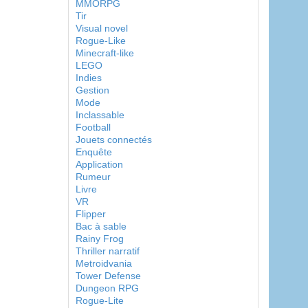
MMORPG
Tir
Visual novel
Rogue-Like
Minecraft-like
LEGO
Indies
Gestion
Mode
Inclassable
Football
Jouets connectés
Enquête
Application
Rumeur
Livre
VR
Flipper
Bac à sable
Rainy Frog
Thriller narratif
Metroidvania
Tower Defense
Dungeon RPG
Rogue-Lite