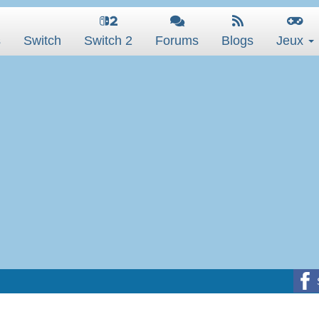
s
Switch
Switch 2
Forums
Blogs
Jeux