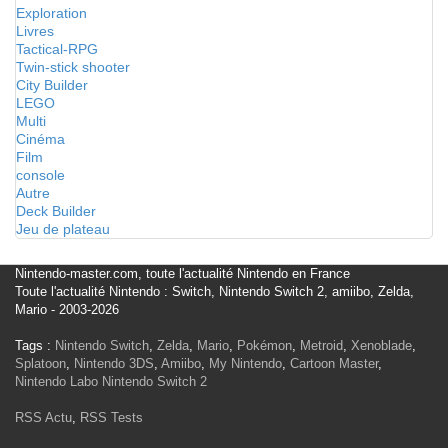
Exploration
Livres
Tactical-RPG
Twin-stick shooter
City Builder
LEGO
Multi
Cinéma
Film
console
Autre
Deck Builder
Jeu de plateau
Nintendo-master.com, toute l'actualité Nintendo en France
Toute l'actualité Nintendo : Switch, Nintendo Switch 2, amiibo, Zelda,
Mario - 2003-2026
Tags :
Nintendo Switch
,
Zelda
,
Mario
,
Pokémon
,
Metroid
,
Xenoblade
,
Splatoon
,
Nintendo 3DS
,
Amiibo
,
My Nintendo
,
Cartoon Master
,
Nintendo Labo
Nintendo Switch 2
RSS Actu
,
RSS Tests