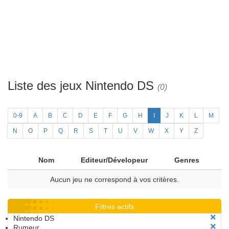
Liste des jeux Nintendo DS
(0)
0-9
A
B
C
D
E
F
G
H
I
J
K
L
M
N
O
P
Q
R
S
T
U
V
W
X
Y
Z
Nom
Editeur/Dévelopeur
Genres
Aucun jeu ne correspond à vos critères.
Filtres actifs
Nintendo DS
Rumeur