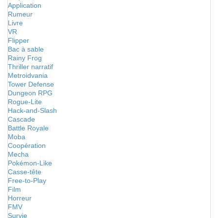
Application
Rumeur
Livre
VR
Flipper
Bac à sable
Rainy Frog
Thriller narratif
Metroidvania
Tower Defense
Dungeon RPG
Rogue-Lite
Hack-and-Slash
Cascade
Battle Royale
Moba
Coopération
Mecha
Pokémon-Like
Casse-tête
Free-to-Play
Film
Horreur
FMV
Survie