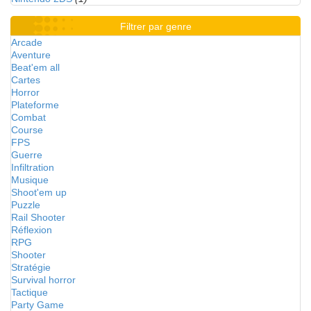
Filtrer par genre
Arcade
Aventure
Beat'em all
Cartes
Horror
Plateforme
Combat
Course
FPS
Guerre
Infiltration
Musique
Shoot'em up
Puzzle
Rail Shooter
Réflexion
RPG
Shooter
Stratégie
Survival horror
Tactique
Party Game