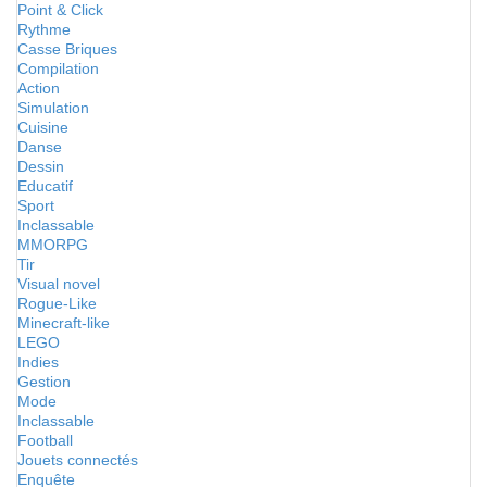
Point & Click
Rythme
Casse Briques
Compilation
Action
Simulation
Cuisine
Danse
Dessin
Educatif
Sport
Inclassable
MMORPG
Tir
Visual novel
Rogue-Like
Minecraft-like
LEGO
Indies
Gestion
Mode
Inclassable
Football
Jouets connectés
Enquête