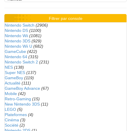
Filtrer par console
Nintendo Switch
(2906)
Nintendo DS
(1100)
Nintendo Wii
(1081)
Nintendo 3DS
(929)
Nintendo Wii U
(682)
GameCube
(422)
Nintendo 64
(315)
Nintendo Switch 2
(231)
NES
(138)
Super NES
(137)
GameBoy
(119)
Actualité
(111)
GameBoy Advance
(67)
Mobile
(42)
Retro-Gaming
(15)
New Nintendo 3DS
(11)
LEGO
(5)
Plateformes
(4)
Cinéma
(3)
Société
(2)
Nintendo 2DS
(1)