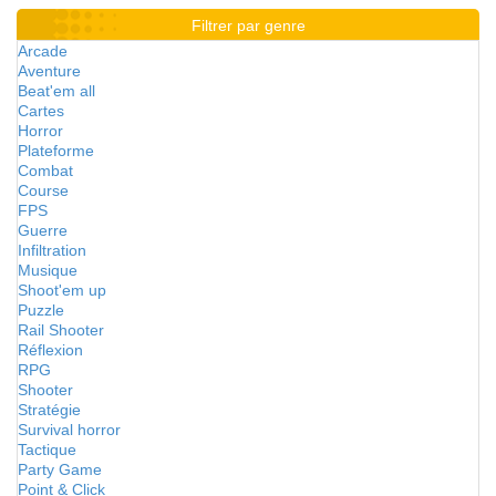
Filtrer par genre
Arcade
Aventure
Beat'em all
Cartes
Horror
Plateforme
Combat
Course
FPS
Guerre
Infiltration
Musique
Shoot'em up
Puzzle
Rail Shooter
Réflexion
RPG
Shooter
Stratégie
Survival horror
Tactique
Party Game
Point & Click