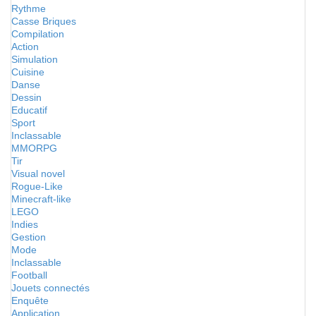
Rythme
Casse Briques
Compilation
Action
Simulation
Cuisine
Danse
Dessin
Educatif
Sport
Inclassable
MMORPG
Tir
Visual novel
Rogue-Like
Minecraft-like
LEGO
Indies
Gestion
Mode
Inclassable
Football
Jouets connectés
Enquête
Application