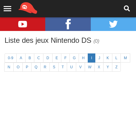
Liste des jeux Nintendo DS
(0)
0-9
A
B
C
D
E
F
G
H
I
J
K
L
M
N
O
P
Q
R
S
T
U
V
W
X
Y
Z