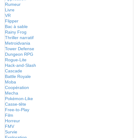
Rumeur
Livre
VR
Flipper
Bac à sable
Rainy Frog
Thriller narratif
Metroidvania
Tower Defense
Dungeon RPG
Rogue-Lite
Hack-and-Slash
Cascade
Battle Royale
Moba
Coopération
Mecha
Pokémon-Like
Casse-tête
Free-to-Play
Film
Horreur
FMV
Survie
Exploration