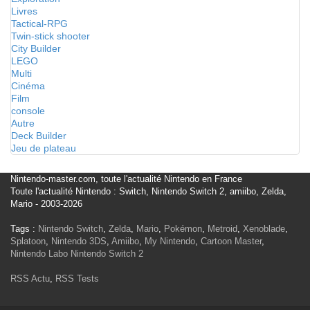
Livres
Tactical-RPG
Twin-stick shooter
City Builder
LEGO
Multi
Cinéma
Film
console
Autre
Deck Builder
Jeu de plateau
Nintendo-master.com, toute l'actualité Nintendo en France
Toute l'actualité Nintendo : Switch, Nintendo Switch 2, amiibo, Zelda,
Mario - 2003-2026
Tags :
Nintendo Switch
,
Zelda
,
Mario
,
Pokémon
,
Metroid
,
Xenoblade
,
Splatoon
,
Nintendo 3DS
,
Amiibo
,
My Nintendo
,
Cartoon Master
,
Nintendo Labo
Nintendo Switch 2
RSS Actu
,
RSS Tests