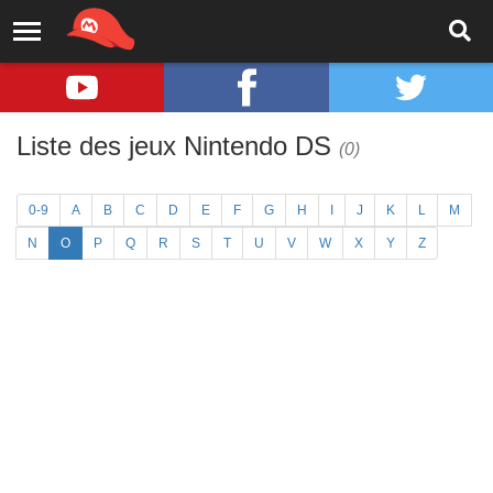
Liste des jeux Nintendo DS
(0)
0-9
A
B
C
D
E
F
G
H
I
J
K
L
M
N
O
P
Q
R
S
T
U
V
W
X
Y
Z