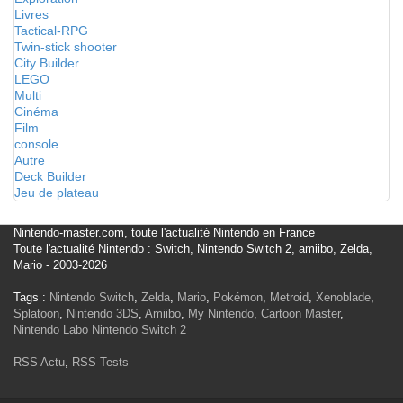
Livres
Tactical-RPG
Twin-stick shooter
City Builder
LEGO
Multi
Cinéma
Film
console
Autre
Deck Builder
Jeu de plateau
Nintendo-master.com, toute l'actualité Nintendo en France
Toute l'actualité Nintendo : Switch, Nintendo Switch 2, amiibo, Zelda,
Mario - 2003-2026
Tags :
Nintendo Switch
,
Zelda
,
Mario
,
Pokémon
,
Metroid
,
Xenoblade
,
Splatoon
,
Nintendo 3DS
,
Amiibo
,
My Nintendo
,
Cartoon Master
,
Nintendo Labo
Nintendo Switch 2
RSS Actu
,
RSS Tests