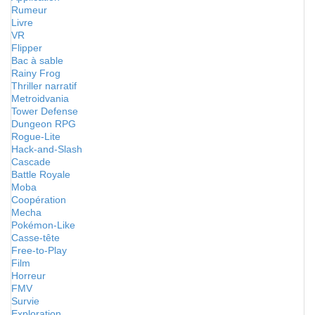
Rumeur
Livre
VR
Flipper
Bac à sable
Rainy Frog
Thriller narratif
Metroidvania
Tower Defense
Dungeon RPG
Rogue-Lite
Hack-and-Slash
Cascade
Battle Royale
Moba
Coopération
Mecha
Pokémon-Like
Casse-tête
Free-to-Play
Film
Horreur
FMV
Survie
Exploration