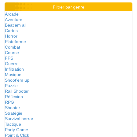
Filtrer par genre
Arcade
Aventure
Beat'em all
Cartes
Horror
Plateforme
Combat
Course
FPS
Guerre
Infiltration
Musique
Shoot'em up
Puzzle
Rail Shooter
Réflexion
RPG
Shooter
Stratégie
Survival horror
Tactique
Party Game
Point & Click