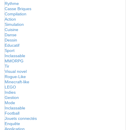
Rythme
Casse Briques
Compilation
Action
Simulation
Cuisine
Danse
Dessin
Educatif
Sport
Inclassable
MMORPG
Tir
Visual novel
Rogue-Like
Minecraft-like
LEGO
Indies
Gestion
Mode
Inclassable
Football
Jouets connectés
Enquête
Application