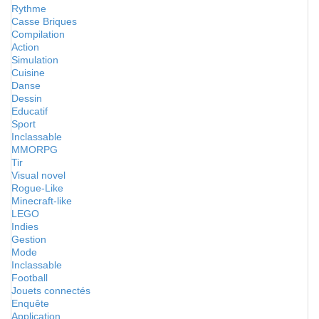
Rythme
Casse Briques
Compilation
Action
Simulation
Cuisine
Danse
Dessin
Educatif
Sport
Inclassable
MMORPG
Tir
Visual novel
Rogue-Like
Minecraft-like
LEGO
Indies
Gestion
Mode
Inclassable
Football
Jouets connectés
Enquête
Application