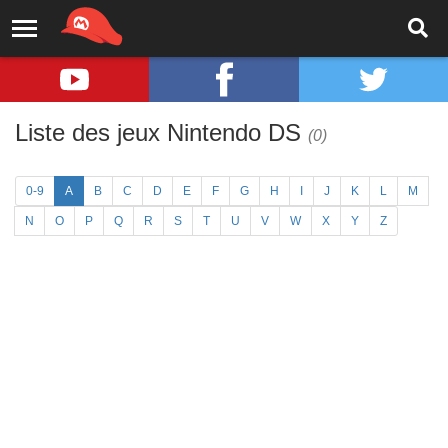
Liste des jeux Nintendo DS
(0)
0-9
A
B
C
D
E
F
G
H
I
J
K
L
M
N
O
P
Q
R
S
T
U
V
W
X
Y
Z