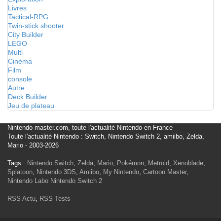
Livres
Tactical-RPG
Twin-stick shooter
City Builder
LEGO
Multi
Cinéma
Film
console
Autre
Deck Builder
Jeu de plateau
Nintendo-master.com, toute l'actualité Nintendo en France
Toute l'actualité Nintendo : Switch, Nintendo Switch 2, amiibo, Zelda,
Mario - 2003-2026
Tags :
Nintendo Switch
,
Zelda
,
Mario
,
Pokémon
,
Metroid
,
Xenoblade
,
Splatoon
,
Nintendo 3DS
,
Amiibo
,
My Nintendo
,
Cartoon Master
,
Nintendo Labo
Nintendo Switch 2
RSS Actu
,
RSS Tests