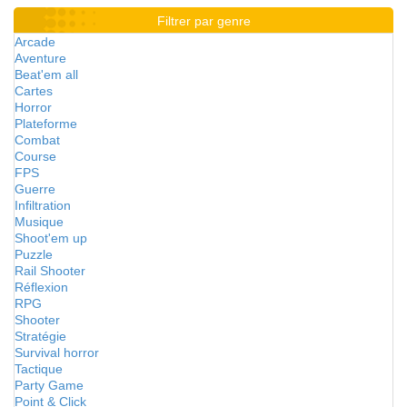
Filtrer par genre
Arcade
Aventure
Beat'em all
Cartes
Horror
Plateforme
Combat
Course
FPS
Guerre
Infiltration
Musique
Shoot'em up
Puzzle
Rail Shooter
Réflexion
RPG
Shooter
Stratégie
Survival horror
Tactique
Party Game
Point & Click