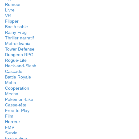
Rumeur
Livre
VR
Flipper
Bac à sable
Rainy Frog
Thriller narratif
Metroidvania
Tower Defense
Dungeon RPG
Rogue-Lite
Hack-and-Slash
Cascade
Battle Royale
Moba
Coopération
Mecha
Pokémon-Like
Casse-tête
Free-to-Play
Film
Horreur
FMV
Survie
Exploration