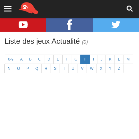
Liste des jeux Actualité
(0)
0-9
A
B
C
D
E
F
G
H
I
J
K
L
M
N
O
P
Q
R
S
T
U
V
W
X
Y
Z