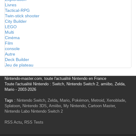
Livres
Tactical-RPG
Twin-stick shooter
City Builder
LEGO
Multi
Cinéma
Film
console
Autre
Deck Builder
Jeu de plateau
Nintendo-master.com, toute l'actualité Nintendo en France
Toute l'actualité Nintendo : Switch, Nintendo Switch 2, amiibo, Zelda,
Mario - 2003-2026
Tags :
Nintendo Switch
,
Zelda
,
Mario
,
Pokémon
,
Metroid
,
Xenoblade
,
Splatoon
,
Nintendo 3DS
,
Amiibo
,
My Nintendo
,
Cartoon Master
,
Nintendo Labo
Nintendo Switch 2
RSS Actu
,
RSS Tests