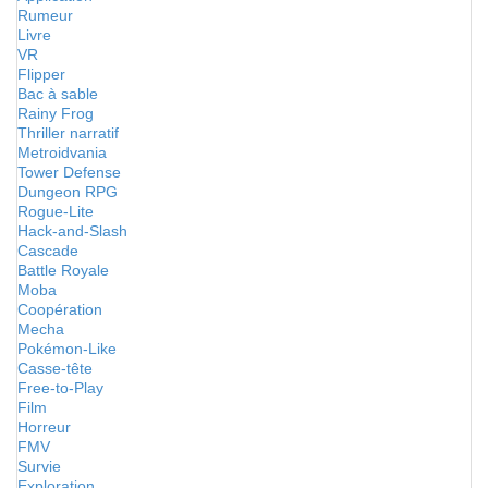
Rumeur
Livre
VR
Flipper
Bac à sable
Rainy Frog
Thriller narratif
Metroidvania
Tower Defense
Dungeon RPG
Rogue-Lite
Hack-and-Slash
Cascade
Battle Royale
Moba
Coopération
Mecha
Pokémon-Like
Casse-tête
Free-to-Play
Film
Horreur
FMV
Survie
Exploration