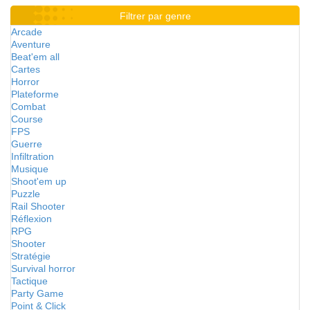
Filtrer par genre
Arcade
Aventure
Beat'em all
Cartes
Horror
Plateforme
Combat
Course
FPS
Guerre
Infiltration
Musique
Shoot'em up
Puzzle
Rail Shooter
Réflexion
RPG
Shooter
Stratégie
Survival horror
Tactique
Party Game
Point & Click