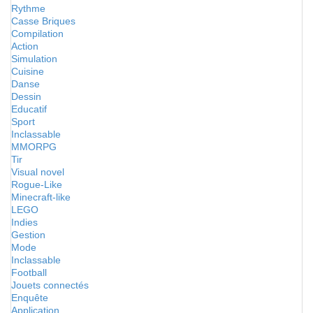
Rythme
Casse Briques
Compilation
Action
Simulation
Cuisine
Danse
Dessin
Educatif
Sport
Inclassable
MMORPG
Tir
Visual novel
Rogue-Like
Minecraft-like
LEGO
Indies
Gestion
Mode
Inclassable
Football
Jouets connectés
Enquête
Application