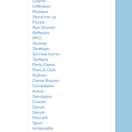
Guerre
Infiltration
Musique
Shoot'em up
Puzzle
Rail Shooter
Réflexion
RPG
Shooter
Stratégie
Survival horror
Tactique
Party Game
Point & Click
Rythme
Casse Briques
Compilation
Action
Simulation
Cuisine
Danse
Dessin
Educatif
Sport
Inclassable