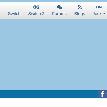
s
Switch
Switch 2
Forums
Blogs
Jeux