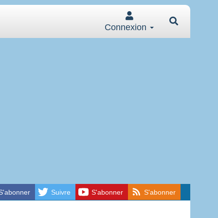
Connexion
S'abonner
Suivre
S'abonner
S'abonner