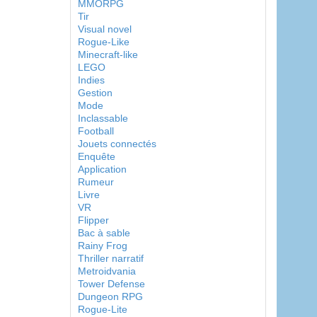
MMORPG
Tir
Visual novel
Rogue-Like
Minecraft-like
LEGO
Indies
Gestion
Mode
Inclassable
Football
Jouets connectés
Enquête
Application
Rumeur
Livre
VR
Flipper
Bac à sable
Rainy Frog
Thriller narratif
Metroidvania
Tower Defense
Dungeon RPG
Rogue-Lite