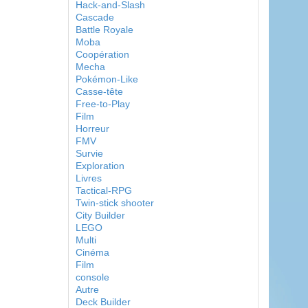
Hack-and-Slash
Cascade
Battle Royale
Moba
Coopération
Mecha
Pokémon-Like
Casse-tête
Free-to-Play
Film
Horreur
FMV
Survie
Exploration
Livres
Tactical-RPG
Twin-stick shooter
City Builder
LEGO
Multi
Cinéma
Film
console
Autre
Deck Builder