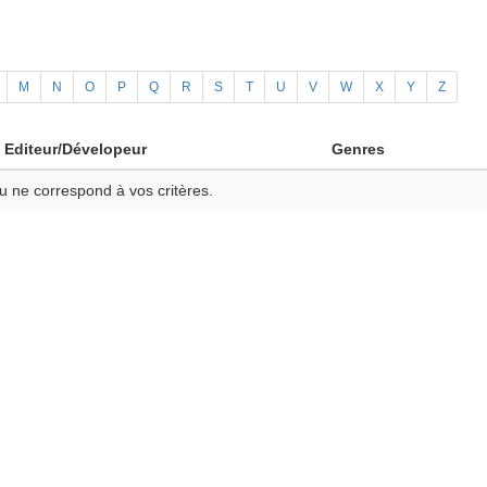
M
N
O
P
Q
R
S
T
U
V
W
X
Y
Z
Editeur/Dévelopeur
Genres
u ne correspond à vos critères.