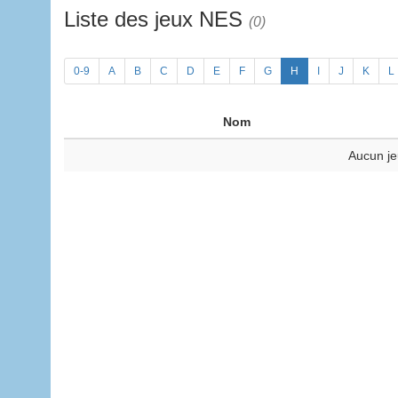
Liste des jeux NES
(0)
0-9
A
B
C
D
E
F
G
H
I
J
K
L
Nom
Aucun je