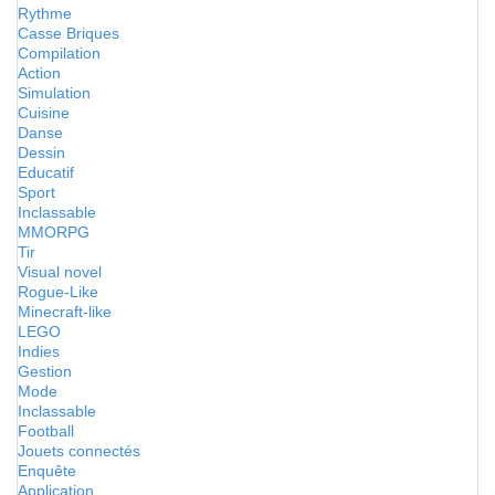
Rythme
Casse Briques
Compilation
Action
Simulation
Cuisine
Danse
Dessin
Educatif
Sport
Inclassable
MMORPG
Tir
Visual novel
Rogue-Like
Minecraft-like
LEGO
Indies
Gestion
Mode
Inclassable
Football
Jouets connectés
Enquête
Application