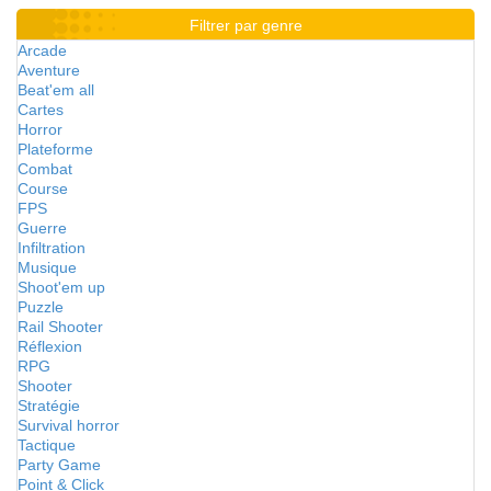
Filtrer par genre
Arcade
Aventure
Beat'em all
Cartes
Horror
Plateforme
Combat
Course
FPS
Guerre
Infiltration
Musique
Shoot'em up
Puzzle
Rail Shooter
Réflexion
RPG
Shooter
Stratégie
Survival horror
Tactique
Party Game
Point & Click