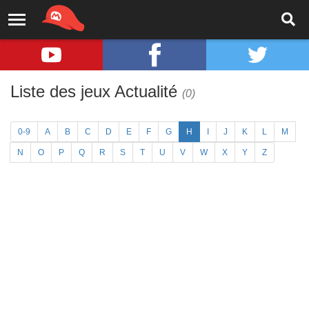
Liste des jeux Actualité
(0)
0-9
A
B
C
D
E
F
G
H
I
J
K
L
M
N
O
P
Q
R
S
T
U
V
W
X
Y
Z