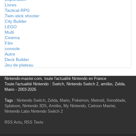
Livres
Tactical-RPG
Twin-stick shooter
City Builder
LEGO
Multi
Cinéma
Film
console
Autre
Deck Builder
Jeu de plateau
Nintendo-master.com, toute l'actualité Nintendo en France
Toute l'actualité Nintendo : Switch, Nintendo Switch 2, amiibo, Zelda,
Mario - 2003-2026
Tags :
Nintendo Switch
,
Zelda
,
Mario
,
Pokémon
,
Metroid
,
Xenoblade
,
Splatoon
,
Nintendo 3DS
,
Amiibo
,
My Nintendo
,
Cartoon Master
,
Nintendo Labo
Nintendo Switch 2
RSS Actu
,
RSS Tests