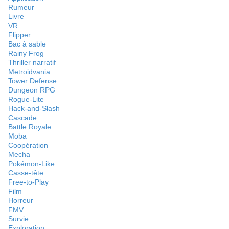
Rumeur
Livre
VR
Flipper
Bac à sable
Rainy Frog
Thriller narratif
Metroidvania
Tower Defense
Dungeon RPG
Rogue-Lite
Hack-and-Slash
Cascade
Battle Royale
Moba
Coopération
Mecha
Pokémon-Like
Casse-tête
Free-to-Play
Film
Horreur
FMV
Survie
Exploration