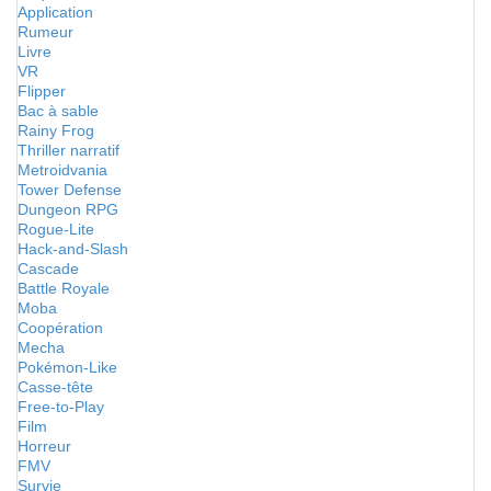
Application
Rumeur
Livre
VR
Flipper
Bac à sable
Rainy Frog
Thriller narratif
Metroidvania
Tower Defense
Dungeon RPG
Rogue-Lite
Hack-and-Slash
Cascade
Battle Royale
Moba
Coopération
Mecha
Pokémon-Like
Casse-tête
Free-to-Play
Film
Horreur
FMV
Survie