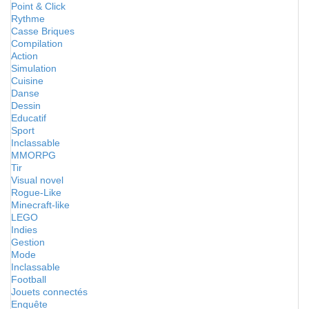
Point & Click
Rythme
Casse Briques
Compilation
Action
Simulation
Cuisine
Danse
Dessin
Educatif
Sport
Inclassable
MMORPG
Tir
Visual novel
Rogue-Like
Minecraft-like
LEGO
Indies
Gestion
Mode
Inclassable
Football
Jouets connectés
Enquête