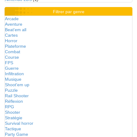
Filtrer par genre
Arcade
Aventure
Beat'em all
Cartes
Horror
Plateforme
Combat
Course
FPS
Guerre
Infiltration
Musique
Shoot'em up
Puzzle
Rail Shooter
Réflexion
RPG
Shooter
Stratégie
Survival horror
Tactique
Party Game