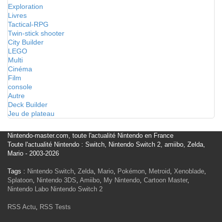
Exploration
Livres
Tactical-RPG
Twin-stick shooter
City Builder
LEGO
Multi
Cinéma
Film
console
Autre
Deck Builder
Jeu de plateau
Nintendo-master.com, toute l'actualité Nintendo en France
Toute l'actualité Nintendo : Switch, Nintendo Switch 2, amiibo, Zelda,
Mario - 2003-2026
Tags :
Nintendo Switch
,
Zelda
,
Mario
,
Pokémon
,
Metroid
,
Xenoblade
,
Splatoon
,
Nintendo 3DS
,
Amiibo
,
My Nintendo
,
Cartoon Master
,
Nintendo Labo
Nintendo Switch 2
RSS Actu
,
RSS Tests