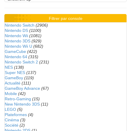
Filtrer par console
Nintendo Switch
(2906)
Nintendo DS
(1100)
Nintendo Wii
(1081)
Nintendo 3DS
(929)
Nintendo Wii U
(682)
GameCube
(422)
Nintendo 64
(315)
Nintendo Switch 2
(231)
NES
(138)
Super NES
(137)
GameBoy
(119)
Actualité
(111)
GameBoy Advance
(67)
Mobile
(42)
Retro-Gaming
(15)
New Nintendo 3DS
(11)
LEGO
(5)
Plateformes
(4)
Cinéma
(3)
Société
(2)
Nintendo 2DS
(1)