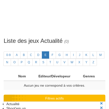
Liste des jeux Actualité
(0)
0-9
A
B
C
D
E
F
G
H
I
J
K
L
M
N
O
P
Q
R
S
T
U
V
W
X
Y
Z
Nom
Editeur/Dévelopeur
Genres
Aucun jeu ne correspond à vos critères.
Filtres actifs
Actualité
Shoot'em up