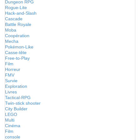
Dungeon RPG
Rogue-Lite
Hack-and-Slash
Cascade
Battle Royale
Moba
Coopération
Mecha
Pokémon-Like
Casse-tête
Free-to-Play
Film
Horreur
FMV
Survie
Exploration
Livres
Tactical-RPG
Twin-stick shooter
City Builder
LEGO
Multi
Cinéma
Film
console