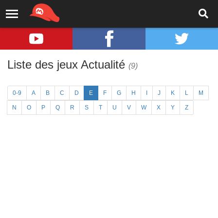
Liste des jeux Actualité
(9)
0-9
A
B
C
D
E
F
G
H
I
J
K
L
M
N
O
P
Q
R
S
T
U
V
W
X
Y
Z