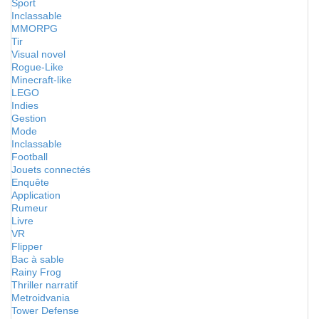
Sport
Inclassable
MMORPG
Tir
Visual novel
Rogue-Like
Minecraft-like
LEGO
Indies
Gestion
Mode
Inclassable
Football
Jouets connectés
Enquête
Application
Rumeur
Livre
VR
Flipper
Bac à sable
Rainy Frog
Thriller narratif
Metroidvania
Tower Defense