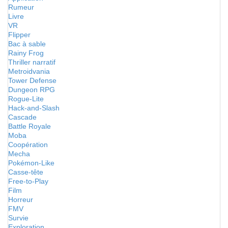
Rumeur
Livre
VR
Flipper
Bac à sable
Rainy Frog
Thriller narratif
Metroidvania
Tower Defense
Dungeon RPG
Rogue-Lite
Hack-and-Slash
Cascade
Battle Royale
Moba
Coopération
Mecha
Pokémon-Like
Casse-tête
Free-to-Play
Film
Horreur
FMV
Survie
Exploration