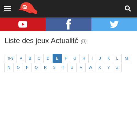
Liste des jeux Actualité
(0)
0-9
A
B
C
D
E
F
G
H
I
J
K
L
M
N
O
P
Q
R
S
T
U
V
W
X
Y
Z