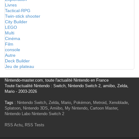
Livres
Tactical-RPG
Twin-stick shooter
City Builder
LEGO
Multi
Cinéma
Film
console
Autre
Deck Builder
Jeu de plateau
Nintendo-master.com, toute l'actualité Nintendo en France
Toute l'actualité Nintendo : Switch, Nintendo Switch 2, amiibo, Zelda,
Mario - 2003-2026
Tags :
Nintendo Switch
,
Zelda
,
Mario
,
Pokémon
,
Metroid
,
Xenoblade
,
Splatoon
,
Nintendo 3DS
,
Amiibo
,
My Nintendo
,
Cartoon Master
,
Nintendo Labo
Nintendo Switch 2
RSS Actu
,
RSS Tests