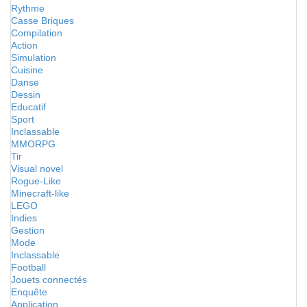
Rythme
Casse Briques
Compilation
Action
Simulation
Cuisine
Danse
Dessin
Educatif
Sport
Inclassable
MMORPG
Tir
Visual novel
Rogue-Like
Minecraft-like
LEGO
Indies
Gestion
Mode
Inclassable
Football
Jouets connectés
Enquête
Application