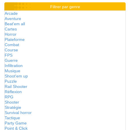
Filtrer par genre
Arcade
Aventure
Beat'em all
Cartes
Horror
Plateforme
Combat
Course
FPS
Guerre
Infiltration
Musique
Shoot'em up
Puzzle
Rail Shooter
Réflexion
RPG
Shooter
Stratégie
Survival horror
Tactique
Party Game
Point & Click