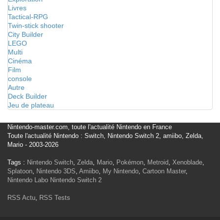
Livres
Tactical-RPG
Twin-stick shooter
City Builder
LEGO
Multi
Cinéma
Film
console
Autre
Deck Builder
Jeu de plateau
Nintendo-master.com, toute l'actualité Nintendo en France
Toute l'actualité Nintendo : Switch, Nintendo Switch 2, amiibo, Zelda,
Mario - 2003-2026
Tags :
Nintendo Switch
,
Zelda
,
Mario
,
Pokémon
,
Metroid
,
Xenoblade
,
Splatoon
,
Nintendo 3DS
,
Amiibo
,
My Nintendo
,
Cartoon Master
,
Nintendo Labo
Nintendo Switch 2
RSS Actu
,
RSS Tests