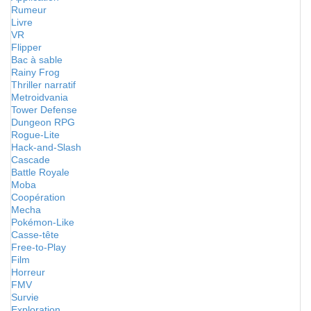
Rumeur
Livre
VR
Flipper
Bac à sable
Rainy Frog
Thriller narratif
Metroidvania
Tower Defense
Dungeon RPG
Rogue-Lite
Hack-and-Slash
Cascade
Battle Royale
Moba
Coopération
Mecha
Pokémon-Like
Casse-tête
Free-to-Play
Film
Horreur
FMV
Survie
Exploration