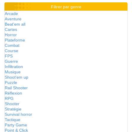
Filtrer par genre
Arcade
Aventure
Beat'em all
Cartes
Horror
Plateforme
Combat
Course
FPS
Guerre
Infiltration
Musique
Shoot'em up
Puzzle
Rail Shooter
Réflexion
RPG
Shooter
Stratégie
Survival horror
Tactique
Party Game
Point & Click