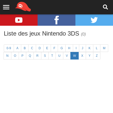
Liste des jeux Nintendo 3DS
(0)
0-9
A
B
C
D
E
F
G
H
I
J
K
L
M
N
O
P
Q
R
S
T
U
V
W
X
Y
Z