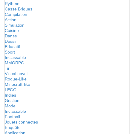
Rythme
Casse Briques
Compilation
Action
Simulation
Cuisine
Danse
Dessin
Educatif
Sport
Inclassable
MMORPG
Tir
Visual novel
Rogue-Like
Minecraft-like
LEGO
Indies
Gestion
Mode
Inclassable
Football
Jouets connectés
Enquête
Application