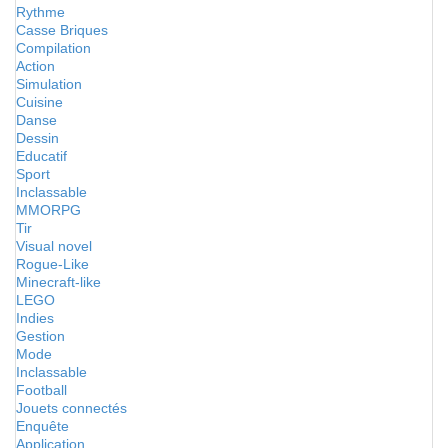
Rythme
Casse Briques
Compilation
Action
Simulation
Cuisine
Danse
Dessin
Educatif
Sport
Inclassable
MMORPG
Tir
Visual novel
Rogue-Like
Minecraft-like
LEGO
Indies
Gestion
Mode
Inclassable
Football
Jouets connectés
Enquête
Application