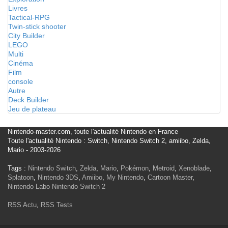
Livres
Tactical-RPG
Twin-stick shooter
City Builder
LEGO
Multi
Cinéma
Film
console
Autre
Deck Builder
Jeu de plateau
Nintendo-master.com, toute l'actualité Nintendo en France
Toute l'actualité Nintendo : Switch, Nintendo Switch 2, amiibo, Zelda,
Mario - 2003-2026
Tags :
Nintendo Switch
,
Zelda
,
Mario
,
Pokémon
,
Metroid
,
Xenoblade
,
Splatoon
,
Nintendo 3DS
,
Amiibo
,
My Nintendo
,
Cartoon Master
,
Nintendo Labo
Nintendo Switch 2
RSS Actu
,
RSS Tests