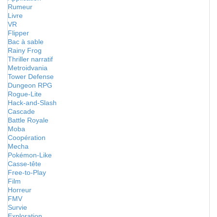
Rumeur
Livre
VR
Flipper
Bac à sable
Rainy Frog
Thriller narratif
Metroidvania
Tower Defense
Dungeon RPG
Rogue-Lite
Hack-and-Slash
Cascade
Battle Royale
Moba
Coopération
Mecha
Pokémon-Like
Casse-tête
Free-to-Play
Film
Horreur
FMV
Survie
Exploration