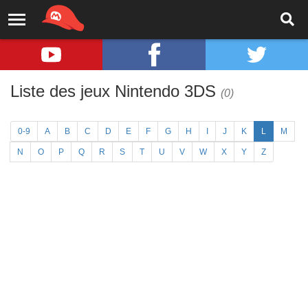
Liste des jeux Nintendo 3DS
(0)
0-9
A
B
C
D
E
F
G
H
I
J
K
L
M
N
O
P
Q
R
S
T
U
V
W
X
Y
Z