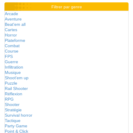
Filtrer par genre
Arcade
Aventure
Beat'em all
Cartes
Horror
Plateforme
Combat
Course
FPS
Guerre
Infiltration
Musique
Shoot'em up
Puzzle
Rail Shooter
Réflexion
RPG
Shooter
Stratégie
Survival horror
Tactique
Party Game
Point & Click