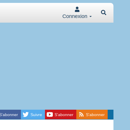
Connexion
S'abonner
Suivre
S'abonner
S'abonner