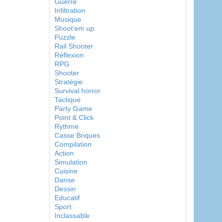
Guerre
Infiltration
Musique
Shoot'em up
Puzzle
Rail Shooter
Réflexion
RPG
Shooter
Stratégie
Survival horror
Tactique
Party Game
Point & Click
Rythme
Casse Briques
Compilation
Action
Simulation
Cuisine
Danse
Dessin
Educatif
Sport
Inclassable