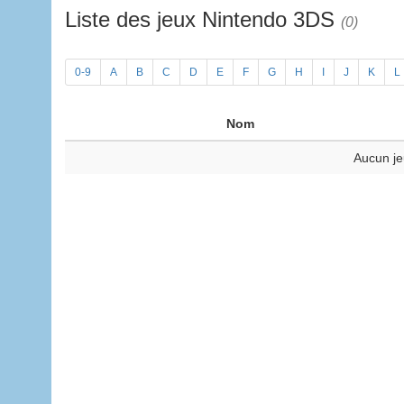
Liste des jeux Nintendo 3DS
(0)
0-9
A
B
C
D
E
F
G
H
I
J
K
L
Nom
Aucun je