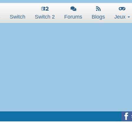
s
Switch
Switch 2
Forums
Blogs
Jeux