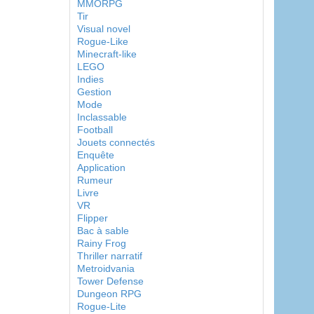
MMORPG
Tir
Visual novel
Rogue-Like
Minecraft-like
LEGO
Indies
Gestion
Mode
Inclassable
Football
Jouets connectés
Enquête
Application
Rumeur
Livre
VR
Flipper
Bac à sable
Rainy Frog
Thriller narratif
Metroidvania
Tower Defense
Dungeon RPG
Rogue-Lite