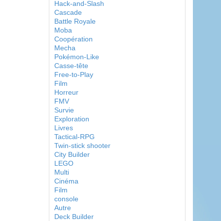
Hack-and-Slash
Cascade
Battle Royale
Moba
Coopération
Mecha
Pokémon-Like
Casse-tête
Free-to-Play
Film
Horreur
FMV
Survie
Exploration
Livres
Tactical-RPG
Twin-stick shooter
City Builder
LEGO
Multi
Cinéma
Film
console
Autre
Deck Builder