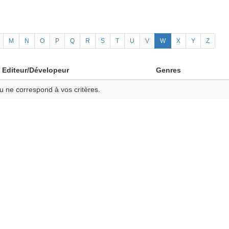
M
N
O
P
Q
R
S
T
U
V
W
X
Y
Z
Editeur/Dévelopeur
Genres
u ne correspond à vos critères.