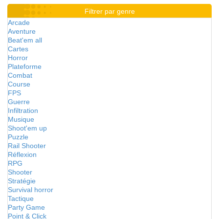
Filtrer par genre
Arcade
Aventure
Beat'em all
Cartes
Horror
Plateforme
Combat
Course
FPS
Guerre
Infiltration
Musique
Shoot'em up
Puzzle
Rail Shooter
Réflexion
RPG
Shooter
Stratégie
Survival horror
Tactique
Party Game
Point & Click