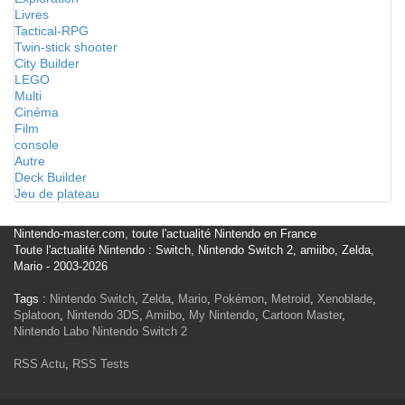
Livres
Tactical-RPG
Twin-stick shooter
City Builder
LEGO
Multi
Cinéma
Film
console
Autre
Deck Builder
Jeu de plateau
Nintendo-master.com, toute l'actualité Nintendo en France
Toute l'actualité Nintendo : Switch, Nintendo Switch 2, amiibo, Zelda,
Mario - 2003-2026
Tags :
Nintendo Switch
,
Zelda
,
Mario
,
Pokémon
,
Metroid
,
Xenoblade
,
Splatoon
,
Nintendo 3DS
,
Amiibo
,
My Nintendo
,
Cartoon Master
,
Nintendo Labo
Nintendo Switch 2
RSS Actu
,
RSS Tests