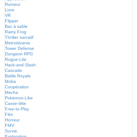
Rumeur
Livre
VR
Flipper
Bac à sable
Rainy Frog
Thriller narratif
Metroidvania
Tower Defense
Dungeon RPG
Rogue-Lite
Hack-and-Slash
Cascade
Battle Royale
Moba
Coopération
Mecha
Pokémon-Like
Casse-tête
Free-to-Play
Film
Horreur
FMV
Survie
Exploration