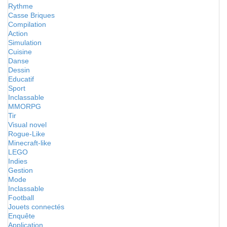
Rythme
Casse Briques
Compilation
Action
Simulation
Cuisine
Danse
Dessin
Educatif
Sport
Inclassable
MMORPG
Tir
Visual novel
Rogue-Like
Minecraft-like
LEGO
Indies
Gestion
Mode
Inclassable
Football
Jouets connectés
Enquête
Application