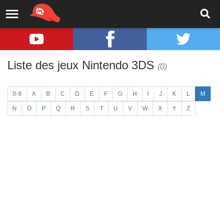
Liste des jeux Nintendo 3DS
(0)
0-9
A
B
C
D
E
F
G
H
I
J
K
L
M
N
O
P
Q
R
S
T
U
V
W
X
Y
Z