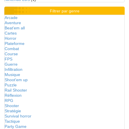
Filtrer par genre
Arcade
Aventure
Beat'em all
Cartes
Horror
Plateforme
Combat
Course
FPS
Guerre
Infiltration
Musique
Shoot'em up
Puzzle
Rail Shooter
Réflexion
RPG
Shooter
Stratégie
Survival horror
Tactique
Party Game