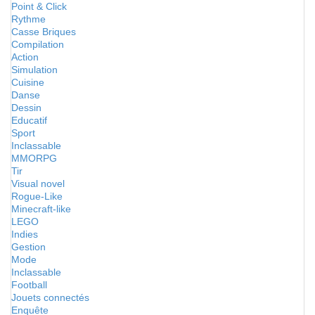
Point & Click
Rythme
Casse Briques
Compilation
Action
Simulation
Cuisine
Danse
Dessin
Educatif
Sport
Inclassable
MMORPG
Tir
Visual novel
Rogue-Like
Minecraft-like
LEGO
Indies
Gestion
Mode
Inclassable
Football
Jouets connectés
Enquête