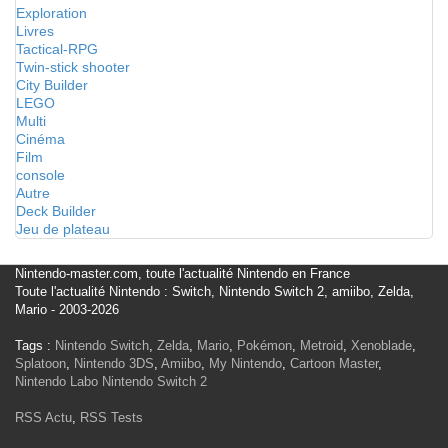
Exploration
Livres
Tactical-RPG
Twin-stick shooter
City Builder
LEGO
Multi
Cinéma
Film
console
Autre
Deck Builder
Jeu de plateau
Nintendo-master.com, toute l'actualité Nintendo en France
Toute l'actualité Nintendo : Switch, Nintendo Switch 2, amiibo, Zelda,
Mario - 2003-2026
Tags :
Nintendo Switch
,
Zelda
,
Mario
,
Pokémon
,
Metroid
,
Xenoblade
,
Splatoon
,
Nintendo 3DS
,
Amiibo
,
My Nintendo
,
Cartoon Master
,
Nintendo Labo
Nintendo Switch 2
RSS Actu
,
RSS Tests