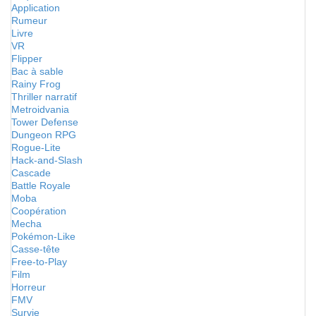
Application
Rumeur
Livre
VR
Flipper
Bac à sable
Rainy Frog
Thriller narratif
Metroidvania
Tower Defense
Dungeon RPG
Rogue-Lite
Hack-and-Slash
Cascade
Battle Royale
Moba
Coopération
Mecha
Pokémon-Like
Casse-tête
Free-to-Play
Film
Horreur
FMV
Survie