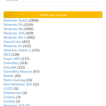
Filtrer par console
Nintendo Switch
(2906)
Nintendo DS
(1100)
Nintendo Wii
(1081)
Nintendo 3DS
(929)
Nintendo Wii U
(682)
GameCube
(422)
Nintendo 64
(315)
Nintendo Switch 2
(231)
NES
(138)
Super NES
(137)
GameBoy
(119)
Actualité
(111)
GameBoy Advance
(67)
Mobile
(42)
Retro-Gaming
(15)
New Nintendo 3DS
(11)
LEGO
(5)
Plateformes
(4)
Cinéma
(3)
Société
(2)
Nintendo 2DS
(1)