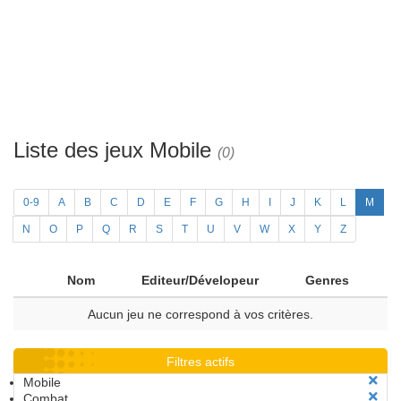
Liste des jeux Mobile
(0)
0-9
A
B
C
D
E
F
G
H
I
J
K
L
M
N
O
P
Q
R
S
T
U
V
W
X
Y
Z
Nom
Editeur/Dévelopeur
Genres
Aucun jeu ne correspond à vos critères.
Filtres actifs
Mobile
Combat