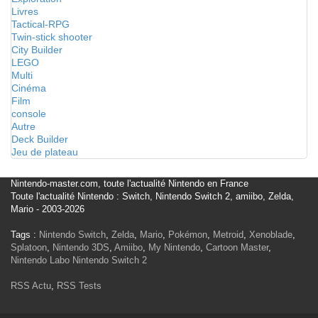
Livres
Tactical-RPG
Twin-stick shooter
City Builder
LEGO
Multi
Cinéma
Film
console
Autre
Deck Builder
Jeu de plateau
Nintendo-master.com, toute l'actualité Nintendo en France
Toute l'actualité Nintendo : Switch, Nintendo Switch 2, amiibo, Zelda,
Mario - 2003-2026
Tags :
Nintendo Switch
,
Zelda
,
Mario
,
Pokémon
,
Metroid
,
Xenoblade
,
Splatoon
,
Nintendo 3DS
,
Amiibo
,
My Nintendo
,
Cartoon Master
,
Nintendo Labo
Nintendo Switch 2
RSS Actu
,
RSS Tests