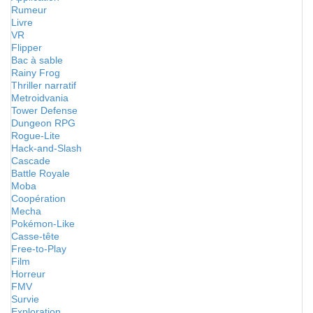
Rumeur
Livre
VR
Flipper
Bac à sable
Rainy Frog
Thriller narratif
Metroidvania
Tower Defense
Dungeon RPG
Rogue-Lite
Hack-and-Slash
Cascade
Battle Royale
Moba
Coopération
Mecha
Pokémon-Like
Casse-tête
Free-to-Play
Film
Horreur
FMV
Survie
Exploration