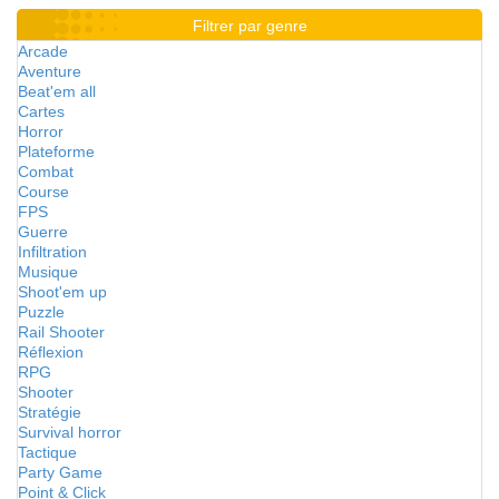
Filtrer par genre
Arcade
Aventure
Beat'em all
Cartes
Horror
Plateforme
Combat
Course
FPS
Guerre
Infiltration
Musique
Shoot'em up
Puzzle
Rail Shooter
Réflexion
RPG
Shooter
Stratégie
Survival horror
Tactique
Party Game
Point & Click