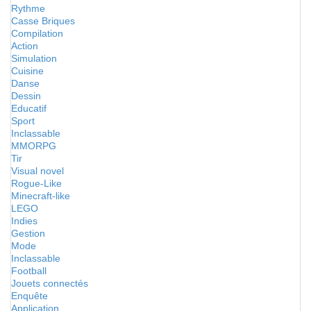
Rythme
Casse Briques
Compilation
Action
Simulation
Cuisine
Danse
Dessin
Educatif
Sport
Inclassable
MMORPG
Tir
Visual novel
Rogue-Like
Minecraft-like
LEGO
Indies
Gestion
Mode
Inclassable
Football
Jouets connectés
Enquête
Application