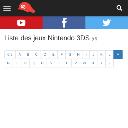
Liste des jeux Nintendo 3DS
(0)
0-9
A
B
C
D
E
F
G
H
I
J
K
L
M
N
O
P
Q
R
S
T
U
V
W
X
Y
Z