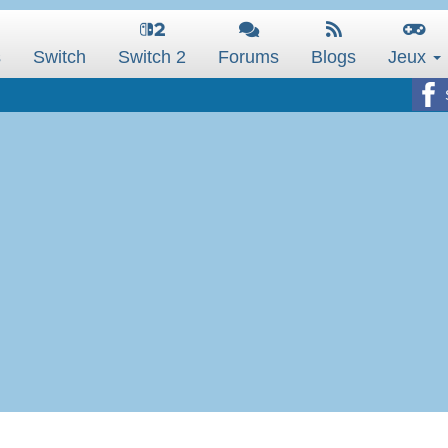
s
Switch
Switch 2
Forums
Blogs
Jeux