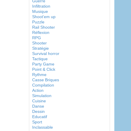
Guerre
Infiltration
Musique
Shoot'em up
Puzzle
Rail Shooter
Réflexion
RPG
Shooter
Stratégie
Survival horror
Tactique
Party Game
Point & Click
Rythme
Casse Briques
Compilation
Action
Simulation
Cuisine
Danse
Dessin
Educatif
Sport
Inclassable