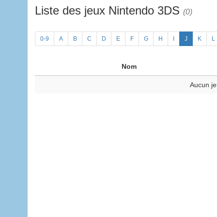
Liste des jeux Nintendo 3DS
(0)
0-9
A
B
C
D
E
F
G
H
I
J
K
L
Nom
Aucun je