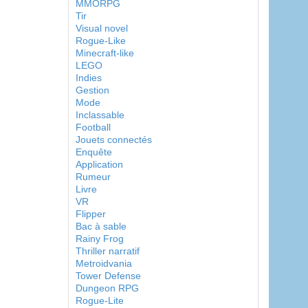
MMORPG
Tir
Visual novel
Rogue-Like
Minecraft-like
LEGO
Indies
Gestion
Mode
Inclassable
Football
Jouets connectés
Enquête
Application
Rumeur
Livre
VR
Flipper
Bac à sable
Rainy Frog
Thriller narratif
Metroidvania
Tower Defense
Dungeon RPG
Rogue-Lite