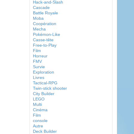
Hack-and-Slash
Cascade
Battle Royale
Moba
Coopération
Mecha
Pokémon-Like
Casse-tête
Free-to-Play
Film
Horreur
FMV
Survie
Exploration
Livres
Tactical-RPG
Twin-stick shooter
City Builder
LEGO
Multi
Cinéma
Film
console
Autre
Deck Builder