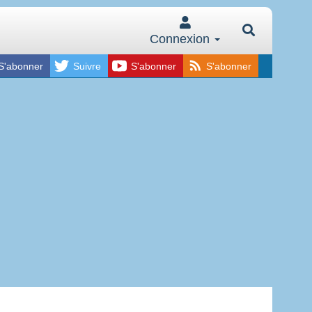
Connexion
S'abonner
Suivre
S'abonner
S'abonner