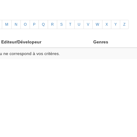
M
N
O
P
Q
R
S
T
U
V
W
X
Y
Z
Editeur/Dévelopeur
Genres
u ne correspond à vos critères.