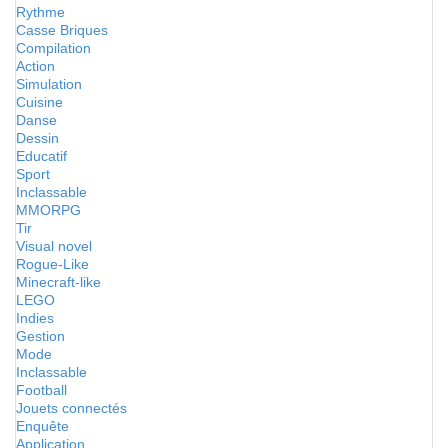
Rythme
Casse Briques
Compilation
Action
Simulation
Cuisine
Danse
Dessin
Educatif
Sport
Inclassable
MMORPG
Tir
Visual novel
Rogue-Like
Minecraft-like
LEGO
Indies
Gestion
Mode
Inclassable
Football
Jouets connectés
Enquête
Application