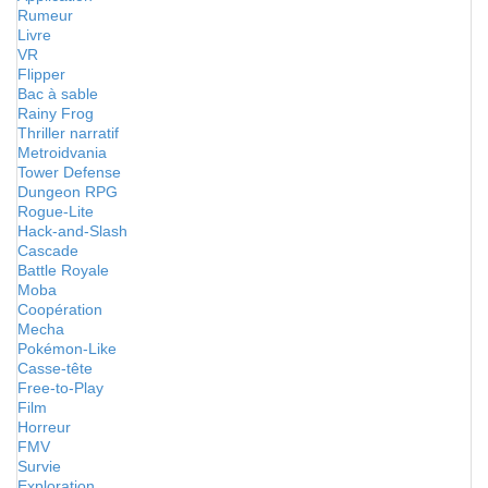
Rumeur
Livre
VR
Flipper
Bac à sable
Rainy Frog
Thriller narratif
Metroidvania
Tower Defense
Dungeon RPG
Rogue-Lite
Hack-and-Slash
Cascade
Battle Royale
Moba
Coopération
Mecha
Pokémon-Like
Casse-tête
Free-to-Play
Film
Horreur
FMV
Survie
Exploration