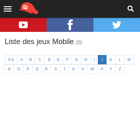
Liste des jeux Mobile
(0)
0-9
A
B
C
D
E
F
G
H
I
J
K
L
M
N
O
P
Q
R
S
T
U
V
W
X
Y
Z