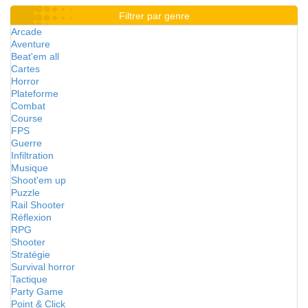
Filtrer par genre
Arcade
Aventure
Beat'em all
Cartes
Horror
Plateforme
Combat
Course
FPS
Guerre
Infiltration
Musique
Shoot'em up
Puzzle
Rail Shooter
Réflexion
RPG
Shooter
Stratégie
Survival horror
Tactique
Party Game
Point & Click