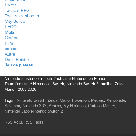
Livres
Tactical-RPG
Twin-stick shooter
City Builder
LEGO
Multi
Cinéma
Film
console
Autre
Deck Builder
Jeu de plateau
Nintendo-master.com, toute l'actualité Nintendo en France
Toute l'actualité Nintendo : Switch, Nintendo Switch 2, amiibo, Zelda,
Mario - 2003-2026
Tags :
Nintendo Switch
,
Zelda
,
Mario
,
Pokémon
,
Metroid
,
Xenoblade
,
Splatoon
,
Nintendo 3DS
,
Amiibo
,
My Nintendo
,
Cartoon Master
,
Nintendo Labo
Nintendo Switch 2
RSS Actu
,
RSS Tests