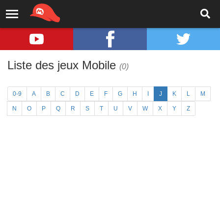
Liste des jeux Mobile
(0)
0-9
A
B
C
D
E
F
G
H
I
J
K
L
M
N
O
P
Q
R
S
T
U
V
W
X
Y
Z