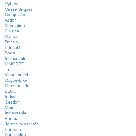
Rythme
Casse Briques
Compilation
Action
Simulation
Cuisine
Danse
Dessin
Educatif
Sport
Inclassable
MMORPG
Tir
Visual novel
Rogue-Like
Minecraft-like
LEGO
Indies
Gestion
Mode
Inclassable
Football
Jouets connectés
Enquête
Application