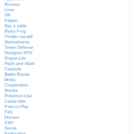
Rumeur
Livre
VR
Flipper
Bac à sable
Rainy Frog
Thriller narratif
Metroidvania
Tower Defense
Dungeon RPG
Rogue-Lite
Hack-and-Slash
Cascade
Battle Royale
Moba
Coopération
Mecha
Pokémon-Like
Casse-tête
Free-to-Play
Film
Horreur
FMV
Survie
Exploration