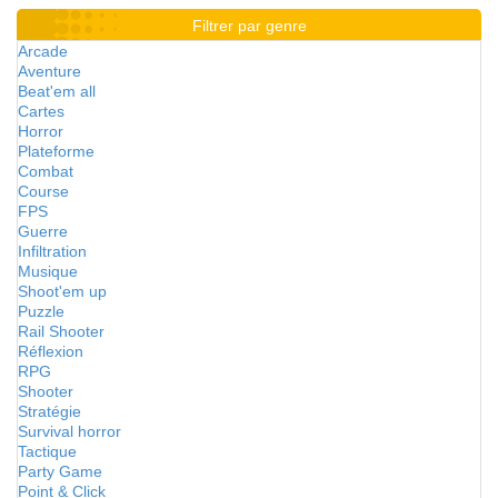
Filtrer par genre
Arcade
Aventure
Beat'em all
Cartes
Horror
Plateforme
Combat
Course
FPS
Guerre
Infiltration
Musique
Shoot'em up
Puzzle
Rail Shooter
Réflexion
RPG
Shooter
Stratégie
Survival horror
Tactique
Party Game
Point & Click