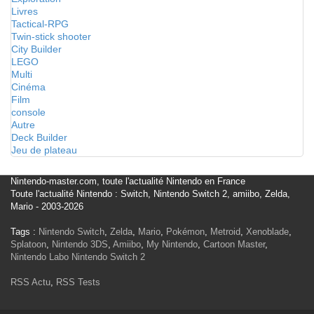
Livres
Tactical-RPG
Twin-stick shooter
City Builder
LEGO
Multi
Cinéma
Film
console
Autre
Deck Builder
Jeu de plateau
Nintendo-master.com, toute l'actualité Nintendo en France
Toute l'actualité Nintendo : Switch, Nintendo Switch 2, amiibo, Zelda,
Mario - 2003-2026
Tags :
Nintendo Switch
,
Zelda
,
Mario
,
Pokémon
,
Metroid
,
Xenoblade
,
Splatoon
,
Nintendo 3DS
,
Amiibo
,
My Nintendo
,
Cartoon Master
,
Nintendo Labo
Nintendo Switch 2
RSS Actu
,
RSS Tests