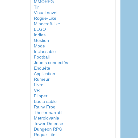
MMORPG
Tir
Visual novel
Rogue-Like
Minecraft-like
LEGO
Indies
Gestion
Mode
Inclassable
Football
Jouets connectés
Enquête
Application
Rumeur
Livre
VR
Flipper
Bac à sable
Rainy Frog
Thriller narratif
Metroidvania
Tower Defense
Dungeon RPG
Rogue-Lite