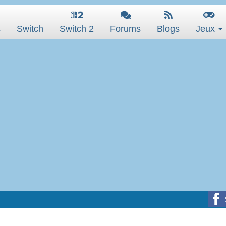
s
Switch
Switch 2
Forums
Blogs
Jeux