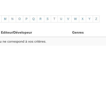
M
N
O
P
Q
R
S
T
U
V
W
X
Y
Z
Editeur/Dévelopeur
Genres
u ne correspond à vos critères.