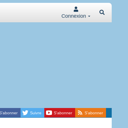
Connexion
S'abonner
Suivre
S'abonner
S'abonner