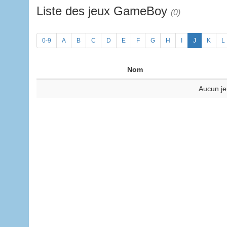
Liste des jeux GameBoy
(0)
0-9
A
B
C
D
E
F
G
H
I
J
K
L
Nom
Aucun je