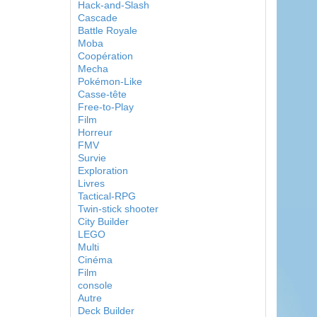
Hack-and-Slash
Cascade
Battle Royale
Moba
Coopération
Mecha
Pokémon-Like
Casse-tête
Free-to-Play
Film
Horreur
FMV
Survie
Exploration
Livres
Tactical-RPG
Twin-stick shooter
City Builder
LEGO
Multi
Cinéma
Film
console
Autre
Deck Builder