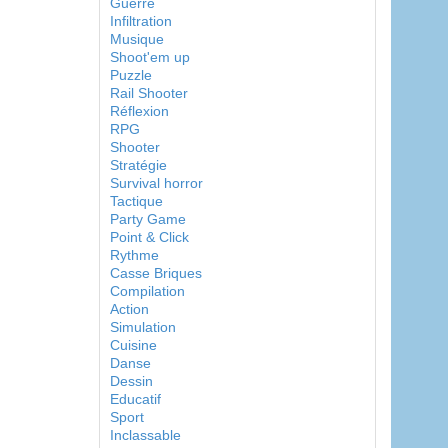
Guerre
Infiltration
Musique
Shoot'em up
Puzzle
Rail Shooter
Réflexion
RPG
Shooter
Stratégie
Survival horror
Tactique
Party Game
Point & Click
Rythme
Casse Briques
Compilation
Action
Simulation
Cuisine
Danse
Dessin
Educatif
Sport
Inclassable