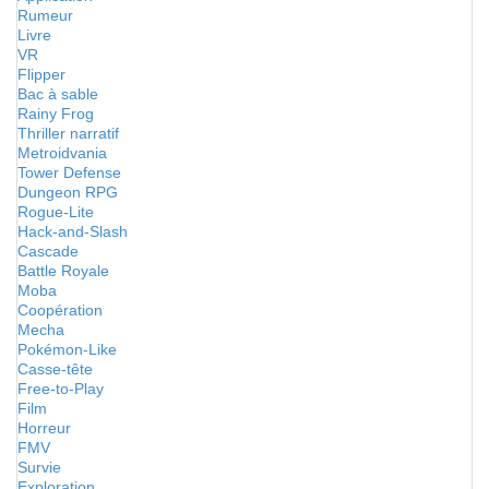
Rumeur
Livre
VR
Flipper
Bac à sable
Rainy Frog
Thriller narratif
Metroidvania
Tower Defense
Dungeon RPG
Rogue-Lite
Hack-and-Slash
Cascade
Battle Royale
Moba
Coopération
Mecha
Pokémon-Like
Casse-tête
Free-to-Play
Film
Horreur
FMV
Survie
Exploration