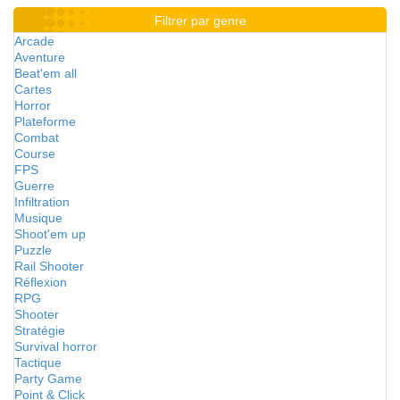
Filtrer par genre
Arcade
Aventure
Beat'em all
Cartes
Horror
Plateforme
Combat
Course
FPS
Guerre
Infiltration
Musique
Shoot'em up
Puzzle
Rail Shooter
Réflexion
RPG
Shooter
Stratégie
Survival horror
Tactique
Party Game
Point & Click