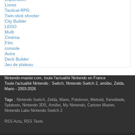
Livres
Tactical-RPG
Twin-stick shooter
City Builder
LEGO
Multi
Cinéma
Film
console
Autre
Deck Builder
Jeu de plateau
Nintendo-master.com, toute l'actualité Nintendo en France
Toute l'actualité Nintendo : Switch, Nintendo Switch 2, amiibo, Zelda,
Mario - 2003-2026
Tags :
Nintendo Switch
,
Zelda
,
Mario
,
Pokémon
,
Metroid
,
Xenoblade
,
Splatoon
,
Nintendo 3DS
,
Amiibo
,
My Nintendo
,
Cartoon Master
,
Nintendo Labo
Nintendo Switch 2
RSS Actu
,
RSS Tests