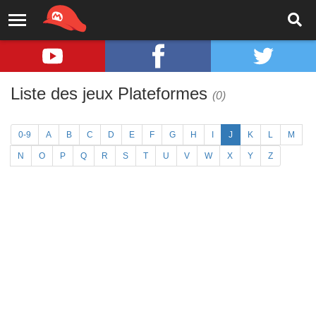
Liste des jeux Plateformes
(0)
0-9
A
B
C
D
E
F
G
H
I
J
K
L
M
N
O
P
Q
R
S
T
U
V
W
X
Y
Z