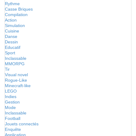
Rythme
Casse Briques
Compilation
Action
Simulation
Cuisine
Danse
Dessin
Educatif
Sport
Inclassable
MMORPG
Tir
Visual novel
Rogue-Like
Minecraft-like
LEGO
Indies
Gestion
Mode
Inclassable
Football
Jouets connectés
Enquête
Application