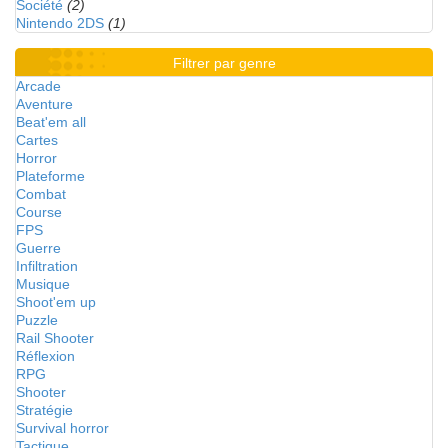
Société
(2)
Nintendo 2DS
(1)
Filtrer par genre
Arcade
Aventure
Beat'em all
Cartes
Horror
Plateforme
Combat
Course
FPS
Guerre
Infiltration
Musique
Shoot'em up
Puzzle
Rail Shooter
Réflexion
RPG
Shooter
Stratégie
Survival horror
Tactique