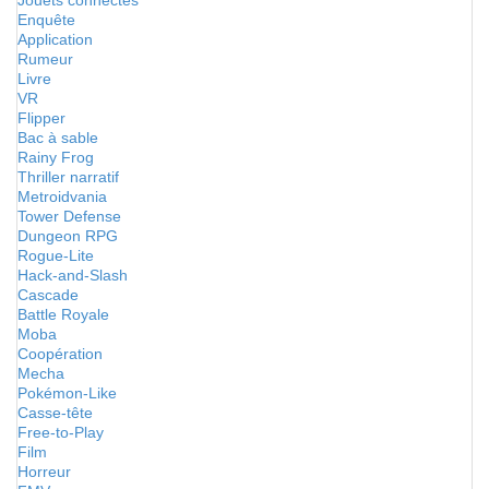
Jouets connectés
Enquête
Application
Rumeur
Livre
VR
Flipper
Bac à sable
Rainy Frog
Thriller narratif
Metroidvania
Tower Defense
Dungeon RPG
Rogue-Lite
Hack-and-Slash
Cascade
Battle Royale
Moba
Coopération
Mecha
Pokémon-Like
Casse-tête
Free-to-Play
Film
Horreur