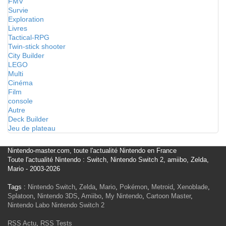
FMV
Survie
Exploration
Livres
Tactical-RPG
Twin-stick shooter
City Builder
LEGO
Multi
Cinéma
Film
console
Autre
Deck Builder
Jeu de plateau
Nintendo-master.com, toute l'actualité Nintendo en France
Toute l'actualité Nintendo : Switch, Nintendo Switch 2, amiibo, Zelda,
Mario - 2003-2026
Tags :
Nintendo Switch
,
Zelda
,
Mario
,
Pokémon
,
Metroid
,
Xenoblade
,
Splatoon
,
Nintendo 3DS
,
Amiibo
,
My Nintendo
,
Cartoon Master
,
Nintendo Labo
Nintendo Switch 2
RSS Actu
,
RSS Tests