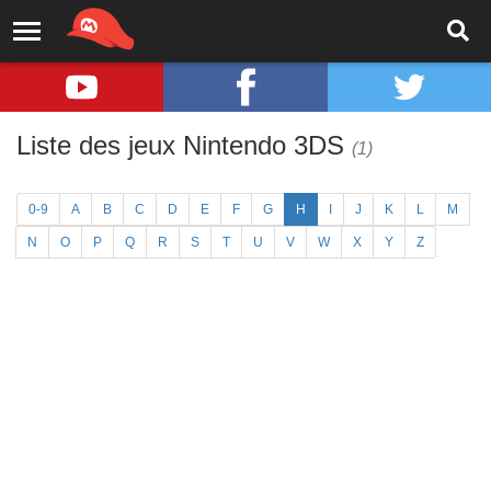
Liste des jeux Nintendo 3DS
(1)
0-9
A
B
C
D
E
F
G
H
I
J
K
L
M
N
O
P
Q
R
S
T
U
V
W
X
Y
Z