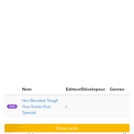
Nom
Editeur/Dévelopeur
Genres
Hot Blooded Tough
Guy Kunio-Kun
3DS
/
Special
Filtres actifs