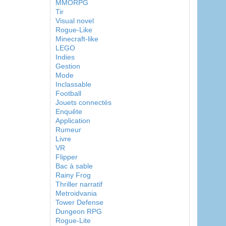
MMORPG
Tir
Visual novel
Rogue-Like
Minecraft-like
LEGO
Indies
Gestion
Mode
Inclassable
Football
Jouets connectés
Enquête
Application
Rumeur
Livre
VR
Flipper
Bac à sable
Rainy Frog
Thriller narratif
Metroidvania
Tower Defense
Dungeon RPG
Rogue-Lite