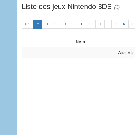
Liste des jeux Nintendo 3DS
(0)
0-9
A
B
C
D
E
F
G
H
I
J
K
L
Nom
Aucun je