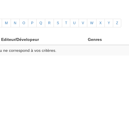
M
N
O
P
Q
R
S
T
U
V
W
X
Y
Z
Editeur/Dévelopeur
Genres
u ne correspond à vos critères.