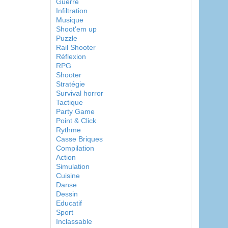
Guerre
Infiltration
Musique
Shoot'em up
Puzzle
Rail Shooter
Réflexion
RPG
Shooter
Stratégie
Survival horror
Tactique
Party Game
Point & Click
Rythme
Casse Briques
Compilation
Action
Simulation
Cuisine
Danse
Dessin
Educatif
Sport
Inclassable