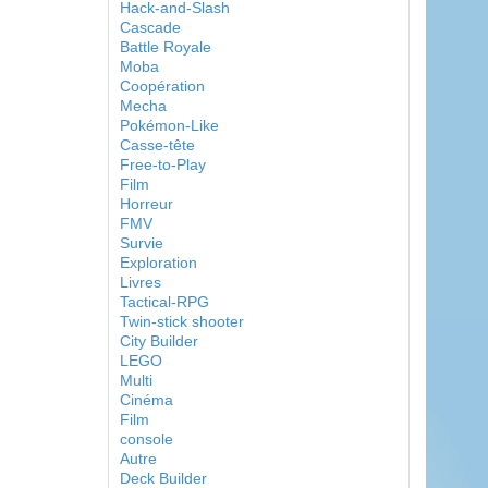
Hack-and-Slash
Cascade
Battle Royale
Moba
Coopération
Mecha
Pokémon-Like
Casse-tête
Free-to-Play
Film
Horreur
FMV
Survie
Exploration
Livres
Tactical-RPG
Twin-stick shooter
City Builder
LEGO
Multi
Cinéma
Film
console
Autre
Deck Builder