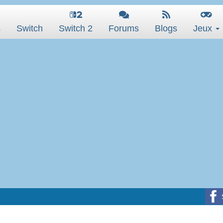
s
Switch
Switch 2
Forums
Blogs
Jeux