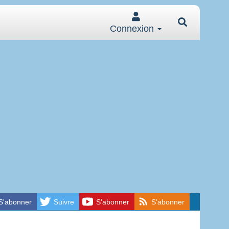
Connexion
S'abonner
Suivre
S'abonner
S'abonner