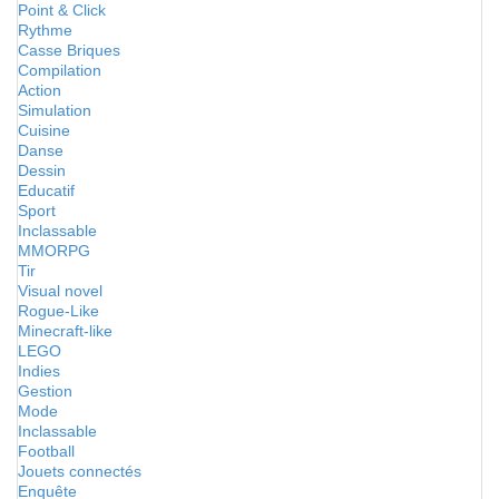
Point & Click
Rythme
Casse Briques
Compilation
Action
Simulation
Cuisine
Danse
Dessin
Educatif
Sport
Inclassable
MMORPG
Tir
Visual novel
Rogue-Like
Minecraft-like
LEGO
Indies
Gestion
Mode
Inclassable
Football
Jouets connectés
Enquête