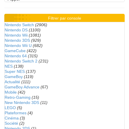
Filtrer par console
Nintendo Switch
(2906)
Nintendo DS
(1100)
Nintendo Wii
(1081)
Nintendo 3DS
(929)
Nintendo Wii U
(682)
GameCube
(422)
Nintendo 64
(315)
Nintendo Switch 2
(231)
NES
(138)
Super NES
(137)
GameBoy
(119)
Actualité
(111)
GameBoy Advance
(67)
Mobile
(42)
Retro-Gaming
(15)
New Nintendo 3DS
(11)
LEGO
(5)
Plateformes
(4)
Cinéma
(3)
Société
(2)
Nintendo 2DS
(1)