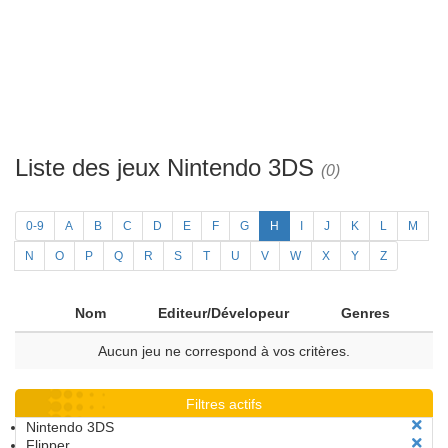
Liste des jeux Nintendo 3DS
(0)
0-9
A
B
C
D
E
F
G
H
I
J
K
L
M
N
O
P
Q
R
S
T
U
V
W
X
Y
Z
Nom
Editeur/Dévelopeur
Genres
Aucun jeu ne correspond à vos critères.
Filtres actifs
Nintendo 3DS
Flipper