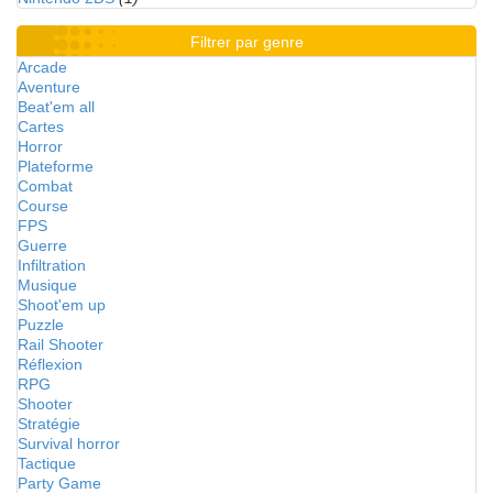
Filtrer par genre
Arcade
Aventure
Beat'em all
Cartes
Horror
Plateforme
Combat
Course
FPS
Guerre
Infiltration
Musique
Shoot'em up
Puzzle
Rail Shooter
Réflexion
RPG
Shooter
Stratégie
Survival horror
Tactique
Party Game