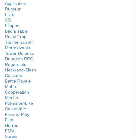
Application
Rumeur
Livre
VR
Flipper
Bac à sable
Rainy Frog
Thriller narratif
Metroidvania
Tower Defense
Dungeon RPG
Rogue-Lite
Hack-and-Slash
Cascade
Battle Royale
Moba
Coopération
Mecha
Pokémon-Like
Casse-tête
Free-to-Play
Film
Horreur
FMV
Survie