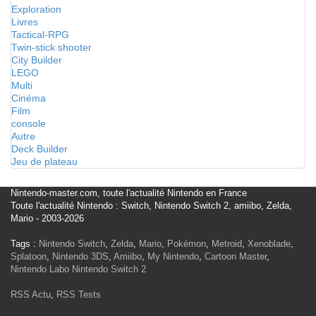
Exploration
Livres
Tactical-RPG
Twin-stick shooter
City Builder
LEGO
Multi
Cinéma
Film
console
Autre
Deck Builder
Jeu de plateau
Nintendo-master.com, toute l'actualité Nintendo en France
Toute l'actualité Nintendo : Switch, Nintendo Switch 2, amiibo, Zelda,
Mario - 2003-2026
Tags :
Nintendo Switch
,
Zelda
,
Mario
,
Pokémon
,
Metroid
,
Xenoblade
,
Splatoon
,
Nintendo 3DS
,
Amiibo
,
My Nintendo
,
Cartoon Master
,
Nintendo Labo
Nintendo Switch 2
RSS Actu
,
RSS Tests