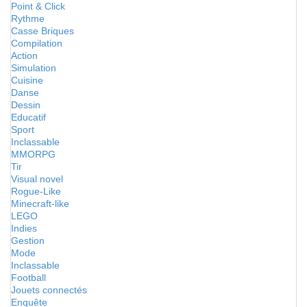
Point & Click
Rythme
Casse Briques
Compilation
Action
Simulation
Cuisine
Danse
Dessin
Educatif
Sport
Inclassable
MMORPG
Tir
Visual novel
Rogue-Like
Minecraft-like
LEGO
Indies
Gestion
Mode
Inclassable
Football
Jouets connectés
Enquête