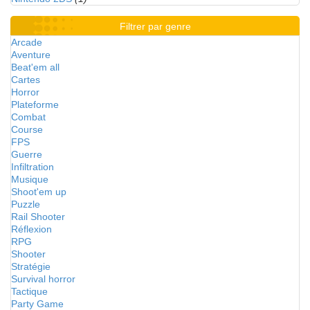
Filtrer par genre
Arcade
Aventure
Beat'em all
Cartes
Horror
Plateforme
Combat
Course
FPS
Guerre
Infiltration
Musique
Shoot'em up
Puzzle
Rail Shooter
Réflexion
RPG
Shooter
Stratégie
Survival horror
Tactique
Party Game