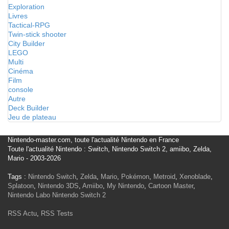
Exploration
Livres
Tactical-RPG
Twin-stick shooter
City Builder
LEGO
Multi
Cinéma
Film
console
Autre
Deck Builder
Jeu de plateau
Nintendo-master.com, toute l'actualité Nintendo en France
Toute l'actualité Nintendo : Switch, Nintendo Switch 2, amiibo, Zelda,
Mario - 2003-2026
Tags :
Nintendo Switch
,
Zelda
,
Mario
,
Pokémon
,
Metroid
,
Xenoblade
,
Splatoon
,
Nintendo 3DS
,
Amiibo
,
My Nintendo
,
Cartoon Master
,
Nintendo Labo
Nintendo Switch 2
RSS Actu
,
RSS Tests