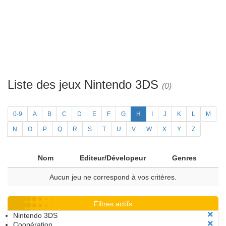
Liste des jeux Nintendo 3DS
(0)
0-9
A
B
C
D
E
F
G
H
I
J
K
L
M
N
O
P
Q
R
S
T
U
V
W
X
Y
Z
Nom
Editeur/Dévelopeur
Genres
Aucun jeu ne correspond à vos critères.
Filtres actifs
Nintendo 3DS
Coopération