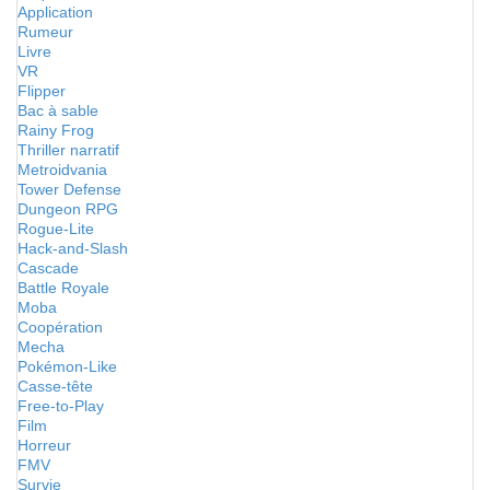
Application
Rumeur
Livre
VR
Flipper
Bac à sable
Rainy Frog
Thriller narratif
Metroidvania
Tower Defense
Dungeon RPG
Rogue-Lite
Hack-and-Slash
Cascade
Battle Royale
Moba
Coopération
Mecha
Pokémon-Like
Casse-tête
Free-to-Play
Film
Horreur
FMV
Survie