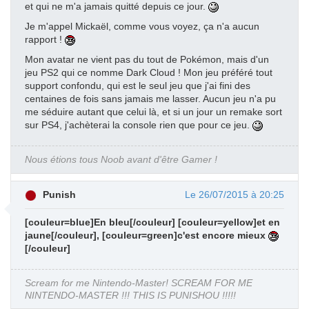
et qui ne m'a jamais quitté depuis ce jour.
Je m'appel Mickaël, comme vous voyez, ça n'a aucun
rapport !
Mon avatar ne vient pas du tout de Pokémon, mais d'un
jeu PS2 qui ce nomme Dark Cloud ! Mon jeu préféré tout
support confondu, qui est le seul jeu que j'ai fini des
centaines de fois sans jamais me lasser. Aucun jeu n'a pu
me séduire autant que celui là, et si un jour un remake sort
sur PS4, j'achèterai la console rien que pour ce jeu.
Nous étions tous Noob avant d'être Gamer !
Punish
Le 26/07/2015 à 20:25
[couleur=blue]En bleu[/couleur] [couleur=yellow]et en
jaune[/couleur], [couleur=green]c'est encore mieux
[/couleur]
Scream for me Nintendo-Master! SCREAM FOR ME
NINTENDO-MASTER !!! THIS IS PUNISHOU !!!!!