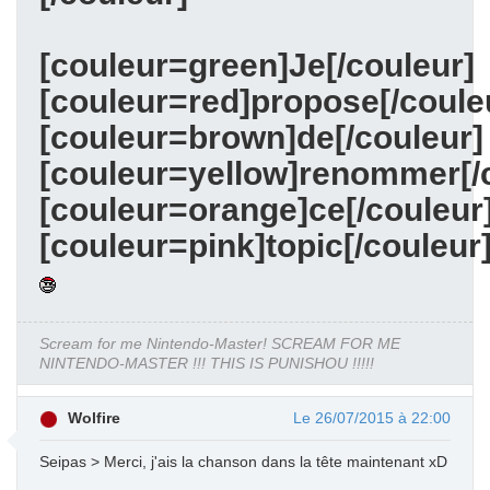
[couleur=green]Je[/couleur]
[couleur=red]propose[/coule
[couleur=brown]de[/couleur]
[couleur=yellow]
renommer[/c
[couleur=orange]ce[/couleur
[couleur=pink]topic[/couleur
Scream for me Nintendo-Master! SCREAM FOR ME
NINTENDO-MASTER !!! THIS IS PUNISHOU !!!!!
Wolfire
Le 26/07/2015 à 22:00
Seipas > Merci, j'ais la chanson dans la tête maintenant xD