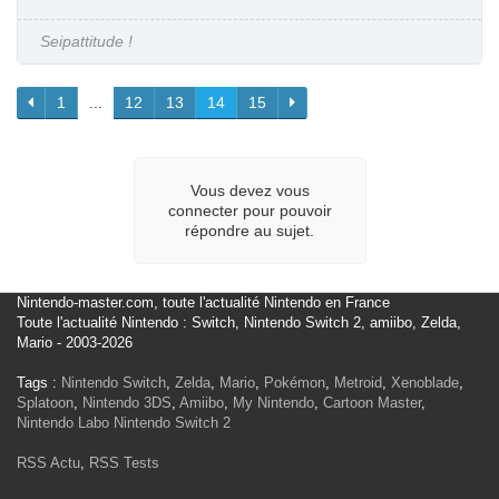
Seipattitude !
1
...
12
13
14
15
Vous devez vous
connecter pour pouvoir
répondre au sujet.
Nintendo-master.com, toute l'actualité Nintendo en France
Toute l'actualité Nintendo : Switch, Nintendo Switch 2, amiibo, Zelda,
Mario - 2003-2026
Tags :
Nintendo Switch
,
Zelda
,
Mario
,
Pokémon
,
Metroid
,
Xenoblade
,
Splatoon
,
Nintendo 3DS
,
Amiibo
,
My Nintendo
,
Cartoon Master
,
Nintendo Labo
Nintendo Switch 2
RSS Actu
,
RSS Tests