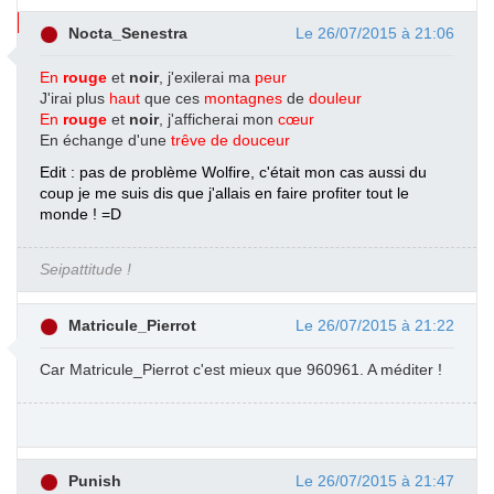
X
Nocta_Senestra
Le 26/07/2015 à 21:06
En
rouge
et
noir
, j'exilerai ma
peur
J'irai plus
haut
que ces
montagnes
de
douleur
En
rouge
et
noir
, j'afficherai mon
cœur
En échange d'une
trêve de douceur
Edit : pas de problème Wolfire, c'était mon cas aussi du
coup je me suis dis que j'allais en faire profiter tout le
monde ! =D
Seipattitude !
Matricule_Pierrot
Le 26/07/2015 à 21:22
Car Matricule_Pierrot c'est mieux que 960961. A méditer !
Punish
Le 26/07/2015 à 21:47