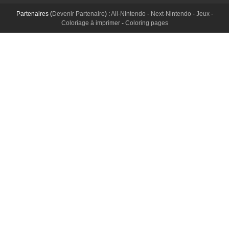
Partenaires (
Devenir Partenaire
) :
All-Nintendo
-
Next-Nintendo
-
Jeux
-
Coloriage à imprimer
-
Coloring pages