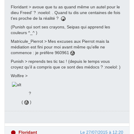
Floridant > avoue que tu as quand même un autel pour le
dieu Freed' ? :noelol: . Quand tu dis une centaines de fois
t'es proche de la réalité ?
(Punish qui sort ses crayons, Seipas qui apprend les
couleurs ^_^ )
Matricule_Pierrot > Mes excuses aux Pierrot mais la
médiation est fini pour moi avant même qu'elle ne
commence : je préfère 960961
Punish > reprends tes tic tac ! (depuis le temps vous
croyez qu'il a compris que ce sont des médocs ? :noelol: )
Wolfire >
?
(
)
Floridant
Le 27/07/2015 à 12:20