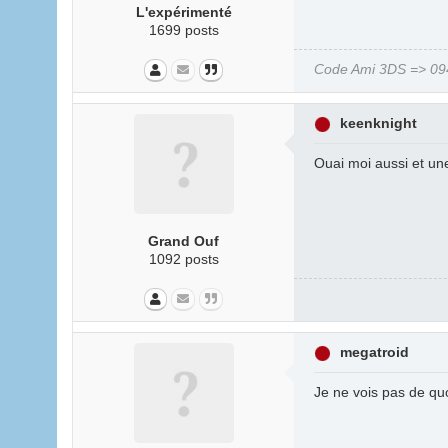
L'expérimenté
1699 posts
Code Ami 3DS => 094
keenknight
Ouai moi aussi et une
Grand Ouf
1092 posts
megatroid
Je ne vois pas de quoi