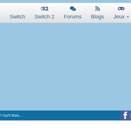
s
Switch
Switch 2
Forums
Blogs
Jeux
 Oui!!! Mais....