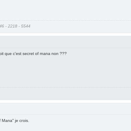
6 - 2218 - 5544
roit que c'est secret of mana non ???
f Mana" je crois.