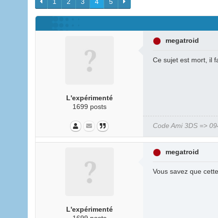
1
2
3
4
5
megatroid
Ce sujet est mort, il 
L'expérimenté
1699 posts
Code Ami 3DS => 094
megatroid
Vous savez que cette 
L'expérimenté