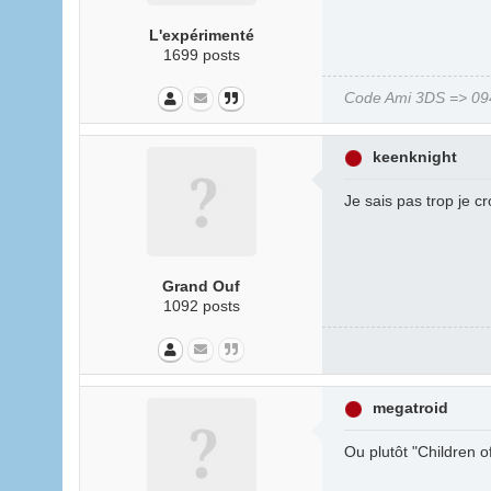
L'expérimenté
1699 posts
Code Ami 3DS => 094
keenknight
Je sais pas trop je c
Grand Ouf
1092 posts
megatroid
Ou plutôt "Children o