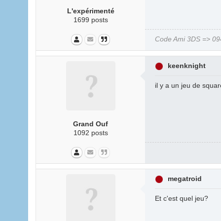
L'expérimenté
1699 posts
Code Ami 3DS => 094
keenknight
il y a un jeu de squa
Grand Ouf
1092 posts
megatroid
Et c'est quel jeu?