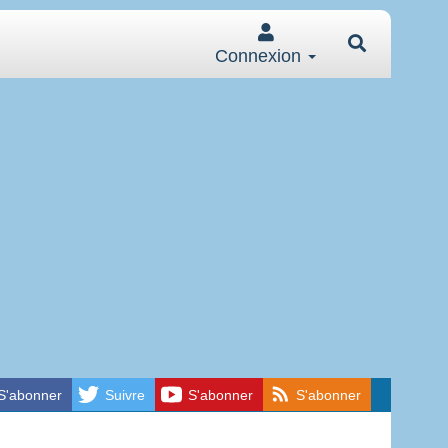
Connexion
S'abonner
Suivre
S'abonner
S'abonner