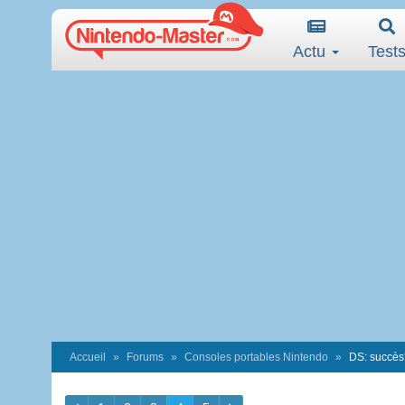
Actu
Test
Accueil
Forums
Consoles portables Nintendo
DS: succès?