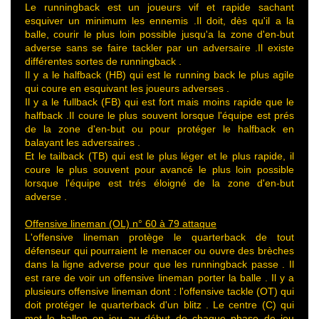
Le runningback est un joueurs vif et rapide sachant
esquiver un minimum les ennemis .Il doit, dès qu'il a la
balle, courir le plus loin possible jusqu'a la zone d'en-but
adverse sans se faire tackler par un adversaire .Il existe
différentes sortes de runningback .
Il y a le halfback (HB) qui est le running back le plus agile
qui coure en esquivant les joueurs adverses .
Il y a le fullback (FB) qui est fort mais moins rapide que le
halfback .Il coure le plus souvent lorsque l'équipe est prés
de la zone d'en-but ou pour protéger le halfback en
balayant les adversaires .
Et le tailback (TB) qui est le plus léger et le plus rapide, il
coure le plus souvent pour avancé le plus loin possible
lorsque l'équipe est trés éloigné de la zone d'en-but
adverse .
Offensive lineman (OL) n° 60 à 79 attaque
L'offensive lineman protège le quarterback de tout
défenseur qui pourraient le menacer ou ouvre des brèches
dans la ligne adverse pour que les runningback passe . Il
est rare de voir un offensive lineman porter la balle . Il y a
plusieurs offensive lineman dont : l'offensive tackle (OT) qui
doit protéger le quarterback d'un blitz . Le centre (C) qui
met le ballon en jeu au début de chaque phase de jeu