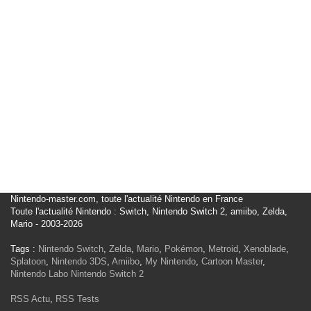
Nintendo-master.com, toute l'actualité Nintendo en France
Toute l'actualité Nintendo : Switch, Nintendo Switch 2, amiibo, Zelda,
Mario - 2003-2026
Tags :
Nintendo Switch
,
Zelda
,
Mario
,
Pokémon
,
Metroid
,
Xenoblade
,
Splatoon
,
Nintendo 3DS
,
Amiibo
,
My Nintendo
,
Cartoon Master
,
Nintendo Labo
Nintendo Switch 2
RSS Actu
,
RSS Tests