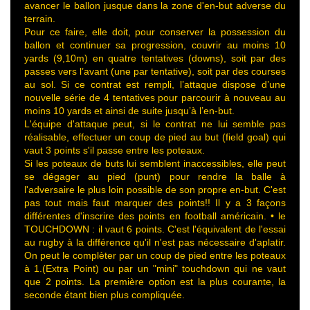
avancer le ballon jusque dans la zone d'en-but adverse du
terrain.
Pour ce faire, elle doit, pour conserver la possession du
ballon et continuer sa progression, couvrir au moins 10
yards (9,10m) en quatre tentatives (downs), soit par des
passes vers l’avant (une par tentative), soit par des courses
au sol. Si ce contrat est rempli, l’attaque dispose d’une
nouvelle série de 4 tentatives pour parcourir à nouveau au
moins 10 yards et ainsi de suite jusqu’à l’en-but.
L'équipe d'attaque peut, si le contrat ne lui semble pas
réalisable, effectuer un coup de pied au but (field goal) qui
vaut 3 points s'il passe entre les poteaux.
Si les poteaux de buts lui semblent inaccessibles, elle peut
se dégager au pied (punt) pour rendre la balle à
l'adversaire le plus loin possible de son propre en-but. C'est
pas tout mais faut marquer des points!! Il y a 3 façons
différentes d'inscrire des points en football américain. • le
TOUCHDOWN : il vaut 6 points. C'est l'équivalent de l'essai
au rugby à la différence qu'il n'est pas nécessaire d'aplatir.
On peut le complèter par un coup de pied entre les poteaux
à 1.(Extra Point) ou par un "mini" touchdown qui ne vaut
que 2 points. La première option est la plus courante, la
seconde étant bien plus compliquée.