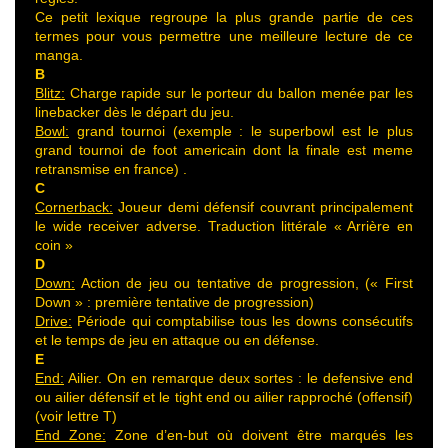
Ce petit lexique regroupe la plus grande partie de ces
termes pour vous permettre une meilleure lecture de ce
manga.
B
Blitz:
Charge rapide sur le porteur du ballon menée par les
linebacker dès le départ du jeu.
Bowl:
grand tournoi (exemple : le superbowl est le plus
grand tournoi de foot americain dont la finale est meme
retransmise en france) .
C
Cornerback:
Joueur demi défensif couvrant principalement
le wide receiver adverse. Traduction littérale « Arrière en
coin »
D
Down:
Action de jeu ou tentative de progression, (« First
Down » : première tentative de progression)
Drive:
Période qui comptabilise tous les downs consécutifs
et le temps de jeu en attaque ou en défense.
E
End:
Ailier. On en remarque deux sortes : le defensive end
ou ailier défensif et le tight end ou ailier rapproché (offensif)
(voir lettre T)
End Zone:
Zone d’en-but où doivent être marqués les