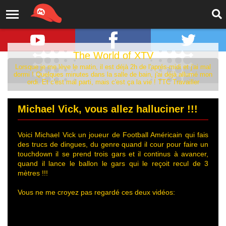
The World of XTV
Lorsque je me lève le matin, il est déjà 2h de l'aprés-midi et j'ai mal
dormi ! Quelques minutes dans la salle de bain, j'ai déjà allumé mon
ordi. Et c'est mal parti, mais c'est ça la vie ! TTC Travailler
Michael Vick, vous allez halluciner !!!
Voici Michael Vick un joueur de Football Américain qui fais
des trucs de dingues, du genre quand il cour pour faire un
touchdown il se prend trois gars et il continus à avancer,
quand il lance le ballon le gars qui le reçoit recul de 3
mètres !!!
Vous ne me croyez pas regardé ces deux vidéos: