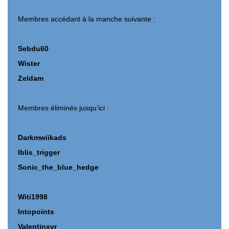
Membres accédant à la manche suivante :
Sebdu60
Wister
Zeldam
Membres éliminés jusqu’ici :
Darkmwiikads
Iblis_trigger
Sonic_the_blue_hedge
Witi1998
Intopoints
Valentinxvr