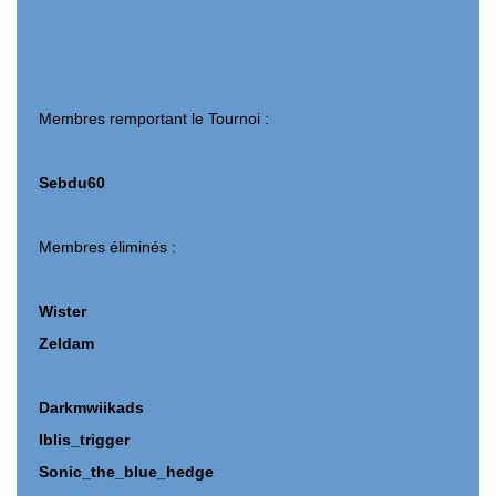
Membres remportant le Tournoi :
Sebdu60
Membres éliminés :
Wister
Zeldam
Darkmwiikads
Iblis_trigger
Sonic_the_blue_hedge