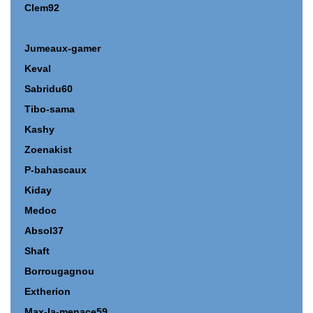
Clem92
Jumeaux-gamer
Keval
Sabridu60
Tibo-sama
Kashy
Zoenakist
P-bahascaux
Kiday
Medoc
Absol37
Shaft
Borrougagnou
Extherion
Max-la-menace59