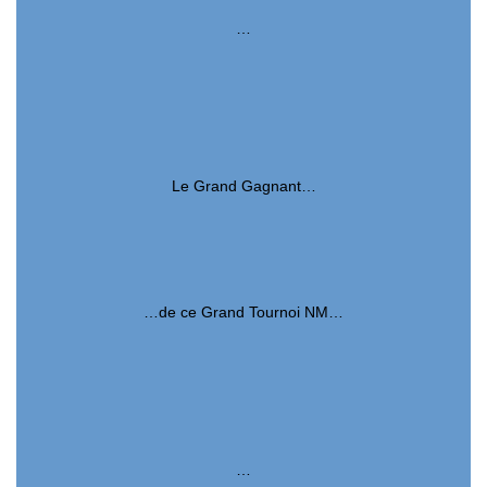
…
Le Grand Gagnant…
…de ce Grand Tournoi NM…
…