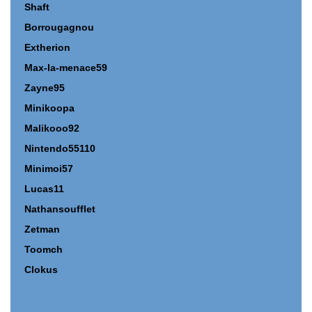
Shaft
Borrougagnou
Extherion
Max-la-menace59
Zayne95
Minikoopa
Malikooo92
Nintendo55110
Minimoi57
Lucas11
Nathansoufflet
Zetman
Toomch
Clokus