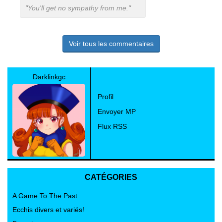
"You'll get no sympathy from me."
Voir tous les commentaires
Darklinkgc
Profil
Envoyer MP
Flux RSS
CATÉGORIES
A Game To The Past
Ecchis divers et variés!