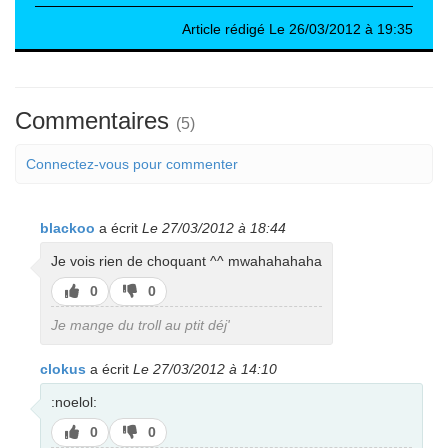
Article rédigé Le 26/03/2012 à 19:35
Commentaires
(5)
Connectez-vous pour commenter
blackoo
a écrit
Le 27/03/2012 à 18:44
Je vois rien de choquant ^^ mwahahahaha
J’aime
J’aime
0
0
pas
Je mange du troll au ptit déj'
clokus
a écrit
Le 27/03/2012 à 14:10
:noelol:
J’aime
J’aime
0
0