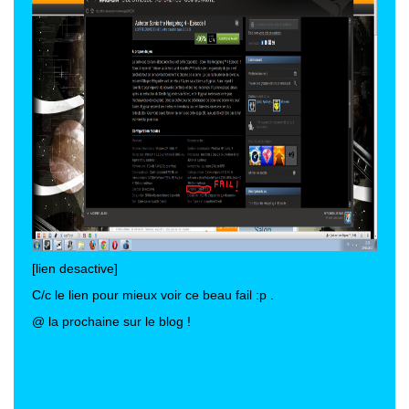
[lien desactive]
C/c le lien pour mieux voir ce beau fail :p .
@ la prochaine sur le blog !