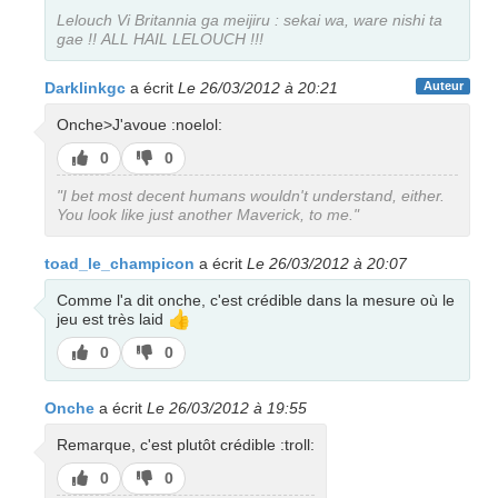
pas
Lelouch Vi Britannia ga meijiru : sekai wa, ware nishi ta
gae !! ALL HAIL LELOUCH !!!
Darklinkgc
a écrit
Le 26/03/2012 à 20:21
Auteur
Onche>J'avoue :noelol:
J’aime
J’aime
0
0
pas
"I bet most decent humans wouldn't understand, either.
You look like just another Maverick, to me."
toad_le_champicon
a écrit
Le 26/03/2012 à 20:07
Comme l'a dit onche, c'est crédible dans la mesure où le
👍
jeu est très laid
J’aime
J’aime
0
0
pas
Onche
a écrit
Le 26/03/2012 à 19:55
Remarque, c'est plutôt crédible :troll:
J’aime
J’aime
0
0
pas