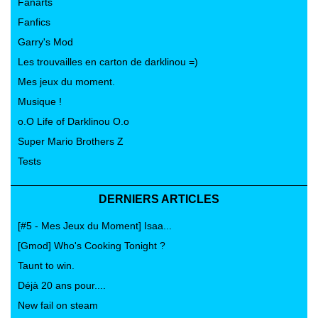
Fanarts
Fanfics
Garry's Mod
Les trouvailles en carton de darklinou =)
Mes jeux du moment.
Musique !
o.O Life of Darklinou O.o
Super Mario Brothers Z
Tests
DERNIERS ARTICLES
[#5 - Mes Jeux du Moment] Isaa...
[Gmod] Who's Cooking Tonight ?
Taunt to win.
Déjà 20 ans pour....
New fail on steam