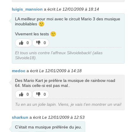
luigis_mansion
a écrit
Le 12/01/2009 à 18:14
LA meilleur pour moi avec le circuit Mario 3 des musique
🙂
inoubliables
🙂
Vivement les tests
J’aime
J’aime
0
0
pas
Et tous unis contre l'affreux Slivoideback! (alias
Slivoide18).
medoc
a écrit
Le 12/01/2009 à 14:18
Des Mario Kart je préfère la musique de rainbow road
64. Mais celle-si est pas mal..
J’aime
J’aime
0
0
pas
Tu en as un jolie lapin. Viens, je vais t'en montrer un vrai!
sharkun
a écrit
Le 12/01/2009 à 12:53
C'était ma musique préférée du jeu.