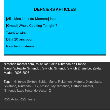
DERNIERS ARTICLES
[#5 - Mes Jeux du Moment] Isaa...
[Gmod] Who's Cooking Tonight ?
Taunt to win.
Déjà 20 ans pour....
New fail on steam
Nintendo-master.com, toute l'actualité Nintendo en France
Toute l'actualité Nintendo : Switch, Nintendo Switch 2, amiibo, Zelda,
Mario - 2003-2026
Tags :
Nintendo Switch
,
Zelda
,
Mario
,
Pokémon
,
Metroid
,
Xenoblade
,
Splatoon
,
Nintendo 3DS
,
Amiibo
,
My Nintendo
,
Cartoon Master
,
Nintendo Labo
Nintendo Switch 2
RSS Actu
,
RSS Tests