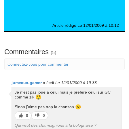
Article rédigé Le 12/01/2009 à 10:12
Commentaires
(5)
Connectez-vous pour commenter
jumeaux-gamer
a écrit
Le 12/01/2009 à 19:33
Je n'est pas joué a celui mais je préfère celui sur GC
🤤
comme zik
😕
Sinon j'aime pas trop la chanson
J’aime
J’aime
0
0
pas
Qui veut des champignions à la bolognaise ?