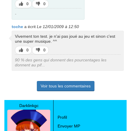
J’aime
J’aime
0
0
pas
-
toche
a écrit
Le 12/01/2009 à 12:50
Vivement ton test. je n'ai pas joué au jeu et sinon c'est
une super musique. ^^
J’aime
J’aime
0
0
pas
90 % des gens qui donnent des pourcentages les
donnent au pif...
Voir tous les commentaires
Darklinkgc
Profil
Envoyer MP