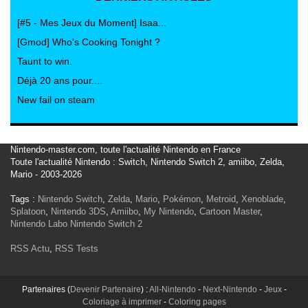
[#5 - Mes Jeux du Moment] Isaa...
[Gmod] Who's Cooking Tonight ?
Taunt to win.
Déjà 20 ans pour....
New fail on steam
Nintendo-master.com, toute l'actualité Nintendo en France
Toute l'actualité Nintendo : Switch, Nintendo Switch 2, amiibo, Zelda,
Mario - 2003-2026
Tags :
Nintendo Switch
,
Zelda
,
Mario
,
Pokémon
,
Metroid
,
Xenoblade
,
Splatoon
,
Nintendo 3DS
,
Amiibo
,
My Nintendo
,
Cartoon Master
,
Nintendo Labo
Nintendo Switch 2
RSS Actu
,
RSS Tests
Partenaires (
Devenir Partenaire
) :
All-Nintendo
-
Next-Nintendo
-
Jeux
-
Coloriage à imprimer
-
Coloring pages