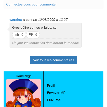
Connectez-vous pour commenter
waralex
a écrit
Le 10/08/2009 à 13:27
Gros délire sur les pillules. xd
J’aime
J’aime
0
0
pas
Un jour les tentacules domineront le monde!
Voir tous les commentaires
Darklinkgc
Profil
Envoyer MP
Flux RSS