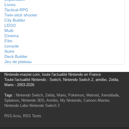
Livres
Tactical-RPG
Twin-stick shooter
City Builder
LEGO
Multi
Cinéma
Film
console
Autre
Deck Builder
Jeu de plateau
Nintendo-master.com, toute l'actualité Nintendo en France
Toute l'actualité Nintendo : Switch, Nintendo Switch 2, amiibo, Zelda,
Mario - 2003-2026
Tags :
Nintendo Switch
,
Zelda
,
Mario
,
Pokémon
,
Metroid
,
Xenoblade
,
Splatoon
,
Nintendo 3DS
,
Amiibo
,
My Nintendo
,
Cartoon Master
,
Nintendo Labo
Nintendo Switch 2
RSS Actu
,
RSS Tests