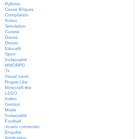
Rythme
Casse Briques
Compilation
Action
Simulation
Cuisine
Danse
Dessin
Educatif
Sport
Inclassable
MMORPG
Tir
Visual novel
Rogue-Like
Minecraft-like
LEGO
Indies
Gestion
Mode
Inclassable
Football
Jouets connectés
Enquête
Application