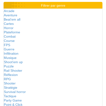
Filtrer par genre
Arcade
Aventure
Beat'em all
Cartes
Horror
Plateforme
Combat
Course
FPS
Guerre
Infiltration
Musique
Shoot'em up
Puzzle
Rail Shooter
Réflexion
RPG
Shooter
Stratégie
Survival horror
Tactique
Party Game
Point & Click