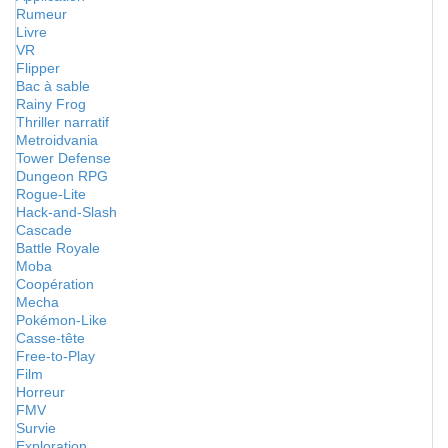
Rumeur
Livre
VR
Flipper
Bac à sable
Rainy Frog
Thriller narratif
Metroidvania
Tower Defense
Dungeon RPG
Rogue-Lite
Hack-and-Slash
Cascade
Battle Royale
Moba
Coopération
Mecha
Pokémon-Like
Casse-tête
Free-to-Play
Film
Horreur
FMV
Survie
Exploration