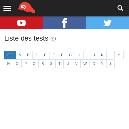
Liste des tests
(0)
0-9
A
B
C
D
E
F
G
H
I
J
K
L
M
N
O
P
Q
R
S
T
U
V
W
X
Y
Z