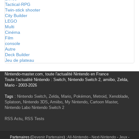
Tactical-RPG
Twin-stick shooter
City Builder
LEGO
Multi
Cinéma
Film
console
Autre
Deck Builder
Jeu de plateau
Nintendo-master.com, toute l'actualité Nintendo en France
Toute l'actualité Nintendo : Switch, Nintendo Switch 2, amiibo, Zelda,
Mario - 2003-2026
Tags :
Nintendo Switch
,
Zelda
,
Mario
,
Pokémon
,
Metroid
,
Xenoblade
,
Splatoon
,
Nintendo 3DS
,
Amiibo
,
My Nintendo
,
Cartoon Master
,
Nintendo Labo
Nintendo Switch 2
RSS Actu
,
RSS Tests
Partenaires (
Devenir Partenaire
) :
All-Nintendo
-
Next-Nintendo
-
Jeux
-