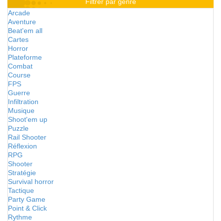
Filtrer par genre
Arcade
Aventure
Beat'em all
Cartes
Horror
Plateforme
Combat
Course
FPS
Guerre
Infiltration
Musique
Shoot'em up
Puzzle
Rail Shooter
Réflexion
RPG
Shooter
Stratégie
Survival horror
Tactique
Party Game
Point & Click
Rythme