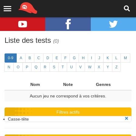
Liste des tests
(0)
0-9
A
B
C
D
E
F
G
H
I
J
K
L
M
N
O
P
Q
R
S
T
U
V
W
X
Y
Z
Nom
Note
Genres
Aucun jeu ne correspond à vos critères.
Filtres actifs
Casse-tête