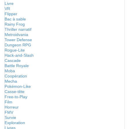
Livre
VR
Flipper
Bac à sable
Rainy Frog
Thriller narratif
Metroidvania
Tower Defense
Dungeon RPG
Rogue-Lite
Hack-and-Slash
Cascade
Battle Royale
Moba
Coopération
Mecha
Pokémon-Like
Casse-tête
Free-to-Play
Film
Horreur
FMV
Survie
Exploration
Livres