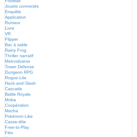
Football
Jouets connectés
Enquête
Application
Rumeur
Livre
VR
Flipper
Bac à sable
Rainy Frog
Thriller narratif
Metroidvania
Tower Defense
Dungeon RPG
Rogue-Lite
Hack-and-Slash
Cascade
Battle Royale
Moba
Coopération
Mecha
Pokémon-Like
Casse-tête
Free-to-Play
Film