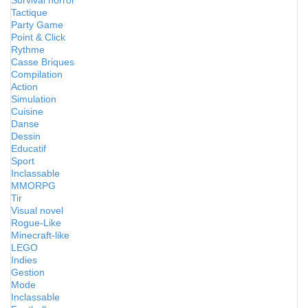
Survival horror
Tactique
Party Game
Point & Click
Rythme
Casse Briques
Compilation
Action
Simulation
Cuisine
Danse
Dessin
Educatif
Sport
Inclassable
MMORPG
Tir
Visual novel
Rogue-Like
Minecraft-like
LEGO
Indies
Gestion
Mode
Inclassable