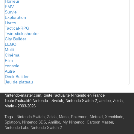
Horreur
FMV
Survie
Exploration
Livres
Tactical-RPG
Twin-stick shooter
City Builder
LEGO
Multi
Cinéma
Film
console
Autre
Deck Builder
Jeu de plateau
Nintendo-master.com, toute l'actualité Nintendo en France
Toute l'actualité Nintendo : Switch, Nintendo Switch 2, amiibo, Zelda,
Mario - 2003-2026
Tags :
Nintendo Switch
,
Zelda
,
Mario
,
Pokémon
,
Metroid
,
Xenoblade
,
Splatoon
,
Nintendo 3DS
,
Amiibo
,
My Nintendo
,
Cartoon Master
,
Nintendo Labo
Nintendo Switch 2