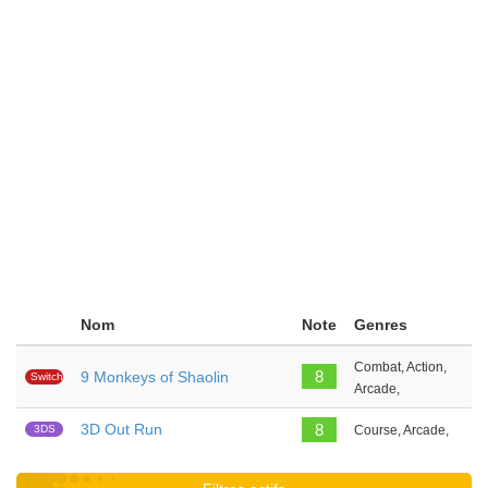
Nom
Note
Genres
Combat, Action,
8
9 Monkeys of Shaolin
Switch
Arcade,
3D Out Run
8
3DS
Course, Arcade,