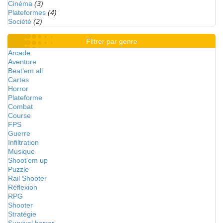
Cinéma
(3)
Plateformes
(4)
Société
(2)
Filtrer par genre
Arcade
Aventure
Beat'em all
Cartes
Horror
Plateforme
Combat
Course
FPS
Guerre
Infiltration
Musique
Shoot'em up
Puzzle
Rail Shooter
Réflexion
RPG
Shooter
Stratégie