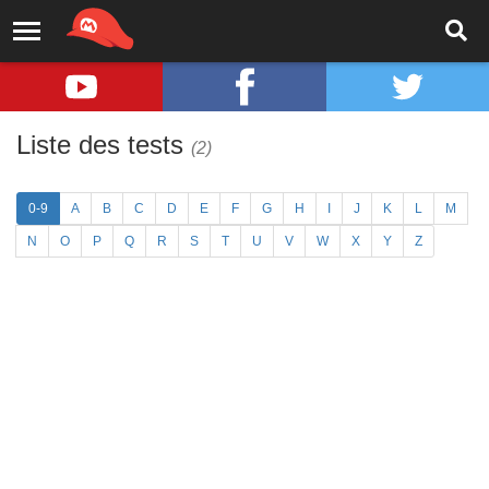
Liste des tests
(2)
0-9
A
B
C
D
E
F
G
H
I
J
K
L
M
N
O
P
Q
R
S
T
U
V
W
X
Y
Z