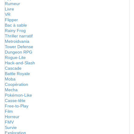
Rumeur
Livre
VR
Flipper
Bac à sable
Rainy Frog
Thriller narratif
Metroidvania
Tower Defense
Dungeon RPG
Rogue-Lite
Hack-and-Slash
Cascade
Battle Royale
Moba
Coopération
Mecha
Pokémon-Like
Casse-tête
Free-to-Play
Film
Horreur
FMV
Survie
Exploration