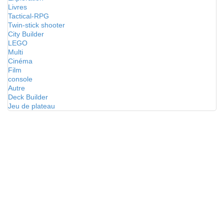
Livres
Tactical-RPG
Twin-stick shooter
City Builder
LEGO
Multi
Cinéma
Film
console
Autre
Deck Builder
Jeu de plateau