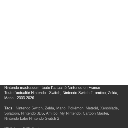
Nintendo-master.com, toute l'actualité Nintendo en France
Toute l'actualité Nintendo : Switch, Nintendo Switch 2, amiibo, Zelda,
Mario - 2003-2026
Tags :
Nintendo Switch
,
Zelda
,
Mario
,
Pokémon
,
Metroid
,
Xenoblade
,
Splatoon
,
Nintendo 3DS
,
Amiibo
,
My Nintendo
,
Cartoon Master
,
Nintendo Labo
Nintendo Switch 2