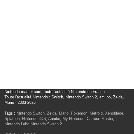
Nintendo-master.com, toute l'actualité Nintendo en France
Toute l'actualité Nintendo : Switch, Nintendo Switch 2, amiibo, Zelda,
Mario - 2003-2026
Tags :
Nintendo Switch
,
Zelda
,
Mario
,
Pokémon
,
Metroid
,
Xenoblade
,
Splatoon
,
Nintendo 3DS
,
Amiibo
,
My Nintendo
,
Cartoon Master
,
Nintendo Labo
Nintendo Switch 2