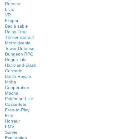
Rumeur
Livre
VR
Flipper
Bac à sable
Rainy Frog
Thriller narratif
Metroidvania
Tower Defense
Dungeon RPG
Rogue-Lite
Hack-and-Slash
Cascade
Battle Royale
Moba
Coopération
Mecha
Pokémon-Like
Casse-tête
Free-to-Play
Film
Horreur
FMV
Survie
Exploration