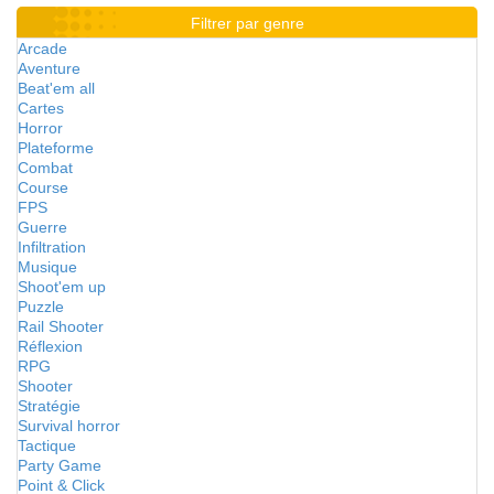
Filtrer par genre
Arcade
Aventure
Beat'em all
Cartes
Horror
Plateforme
Combat
Course
FPS
Guerre
Infiltration
Musique
Shoot'em up
Puzzle
Rail Shooter
Réflexion
RPG
Shooter
Stratégie
Survival horror
Tactique
Party Game
Point & Click