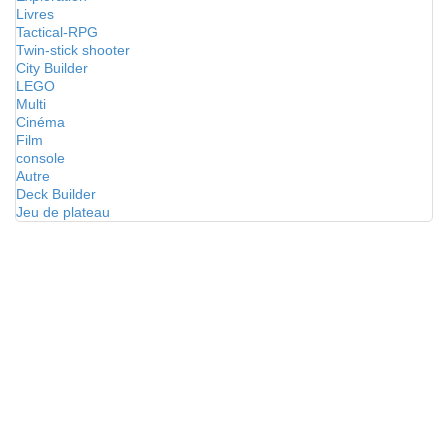
Livres
Tactical-RPG
Twin-stick shooter
City Builder
LEGO
Multi
Cinéma
Film
console
Autre
Deck Builder
Jeu de plateau