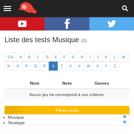
Liste des tests Musique
(0)
0-9
A
B
C
D
E
F
G
H
I
J
K
L
M
N
O
P
Q
R
S
T
U
V
W
X
Y
Z
Nom
Note
Genres
Aucun jeu ne correspond à vos critères.
Filtres actifs
Musique
Stratégie