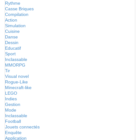
Rythme
Casse Briques
Compilation
Action
Simulation
Cuisine
Danse
Dessin
Educatif
Sport
Inclassable
MMORPG
Tir
Visual novel
Rogue-Like
Minecraft-like
LEGO
Indies
Gestion
Mode
Inclassable
Football
Jouets connectés
Enquête
Application