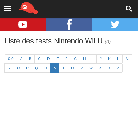
Liste des tests Nintendo Wii U
(0)
0-9
A
B
C
D
E
F
G
H
I
J
K
L
M
N
O
P
Q
R
S
T
U
V
W
X
Y
Z