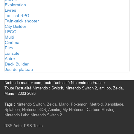
Exploration
Livres
Tactical-RPG
Twin-stick shooter
City Builder
LEGO
Multi
Cinéma
Film
console
Autre
Deck Builder
Jeu de plateau
Nintendo-master.com, toute l'actualité Nintendo en France
Toute l'actualité Nintendo : Switch, Nintendo Switch 2, amiibo, Zelda,
Mario - 2003-2026
Tags :
Nintendo Switch
,
Zelda
,
Mario
,
Pokémon
,
Metroid
,
Xenoblade
,
Splatoon
,
Nintendo 3DS
,
Amiibo
,
My Nintendo
,
Cartoon Master
,
Nintendo Labo
Nintendo Switch 2
RSS Actu
,
RSS Tests