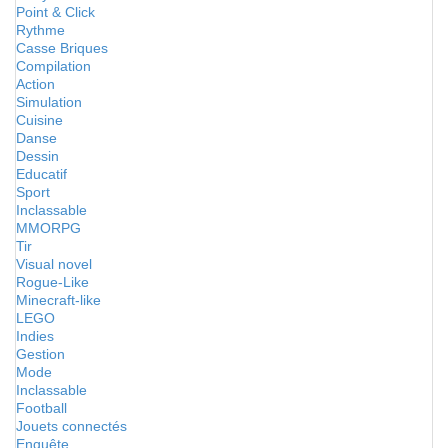
Point & Click
Rythme
Casse Briques
Compilation
Action
Simulation
Cuisine
Danse
Dessin
Educatif
Sport
Inclassable
MMORPG
Tir
Visual novel
Rogue-Like
Minecraft-like
LEGO
Indies
Gestion
Mode
Inclassable
Football
Jouets connectés
Enquête