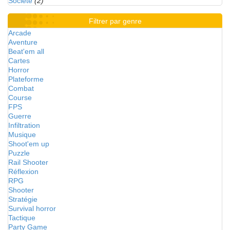
Société
(2)
Filtrer par genre
Arcade
Aventure
Beat'em all
Cartes
Horror
Plateforme
Combat
Course
FPS
Guerre
Infiltration
Musique
Shoot'em up
Puzzle
Rail Shooter
Réflexion
RPG
Shooter
Stratégie
Survival horror
Tactique
Party Game