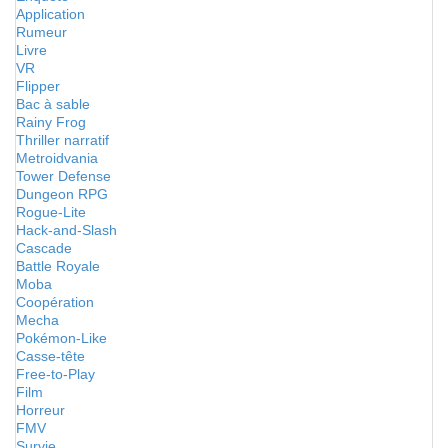
Application
Rumeur
Livre
VR
Flipper
Bac à sable
Rainy Frog
Thriller narratif
Metroidvania
Tower Defense
Dungeon RPG
Rogue-Lite
Hack-and-Slash
Cascade
Battle Royale
Moba
Coopération
Mecha
Pokémon-Like
Casse-tête
Free-to-Play
Film
Horreur
FMV
Survie